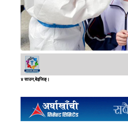
४ साउन,बेइजिङ्।