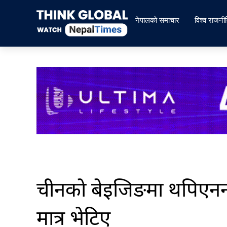
Skip
to
नेपालको समाचार
विश्व राजनी
content
चीनकाे बेइजिङमा थपिएनन्
मात्र भेटिए