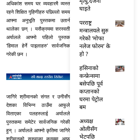
मृत्यु,दर्जनौँ
अधिकांश समय घर व्यवहारमै व्यस्त
घाइते
रहने शिक्षित गृहिणीहरु पछिल्लो समय
आफ्ना अनुभूति पुस्तकमा उतार्न
परराष्ट्र
थालेका छन् । यसैक्रममा सरस्वती
मन्त्रालयले सुरु
गरेको ‘मोफा
अर्यालले आफ्नो पहिलो पुस्तक
नलेज फोरम’ के
‘हिमाल हेर्ने पाइलाहरु’ सार्वजनिक
हो ?
गरेकी छन ।
हसिनाको
कन्फ्रेन्समा
बसेपछि पूर्व
कप्तानको
जागिरे श्रीमानको संगत र उनीसँग
घरमा पेट्रोल
देशका विभिन्न ठाउँमा आफुले
बम
विताएका पलहरुलाई अर्यालले
अध्यक्ष
पुस्तकमा समेटेर सार्वजनिक गरेकी
ओलीसँग
हुन् । अर्यालले आफ्नो कृतिमा जागिरे
भेटपछि
श्रीमानको सरुवाका क्रममा आफु