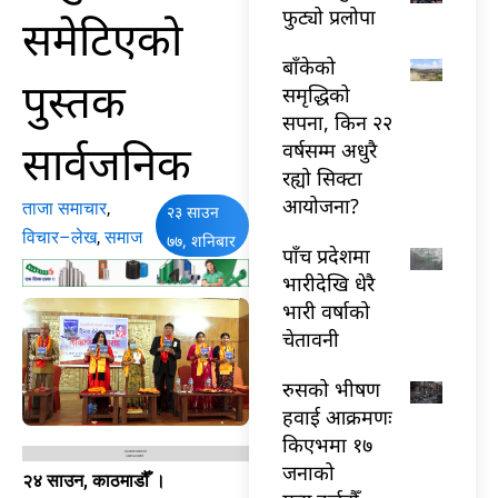
फुट्यो प्रलोपा
समेटिएको
बाँकेको
पुस्तक
समृद्धिको
सपना, किन २२
सार्वजनिक
वर्षसम्म अधुरै
रह्यो सिक्टा
आयोजना?
ताजा समाचार
,
२३ साउन
विचार–लेख
,
समाज
७७, शनिबार
पाँच प्रदेशमा
भारीदेखि धेरै
भारी वर्षाको
चेतावनी
रुसको भीषण
हवाई आक्रमणः
किएभमा १७
जनाको
२४ साउन, काठमाडौँ ।