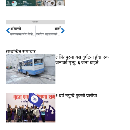
अघिल्लो
अर्को
Prev
Next
उपत्यकामा जोर विजोर, सडकमा सवारी चाप घट्यो
नागरिक उड्डयनको बजेट, विराटनगर विमानस्थल परेन
सम्बन्धित समाचार
ललितपुरमा बस दुर्घटना हुँदा एक
जनाको मृत्यु, ६ जना घाइते
१ वर्ष नपुग्दै फुट्यो प्रलोपा