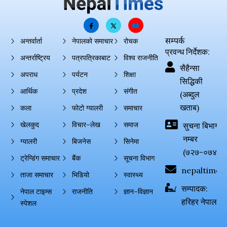
सम्पर्क
अन्तर्वार्ता
नेपालको समाचार
रोचक
प्रवन्ध निर्देशक:
अन्तर्राष्ट्रिय
पत्रपत्रिकाबाट
विश्व राजनीति
सैहैन्सा
अपराध
पर्यटन
शिक्षा
सिद्धिकी
आर्थिक
प्रदेश
संगीत
(अब्दुल
खताब)
कला
फोटो ग्यालरी
समाचार
खेलकुद
विचार–लेख
समाज
सुचना बिभाग दर्
नम्बर
ग्यालरी
बिजनेस
सिनेमा
(७२७-०७४-०
ट्रेन्डिंग समाचार
बैंक
सूचना विभाग
nepaltimes
ताजा समाचार
भिडियो
स्वास्थ्य
सम्पादक:
नेपाल टाइम्स
राजनीति
ज्ञान–विज्ञान
हरिहर नेपाल
स्पेशल