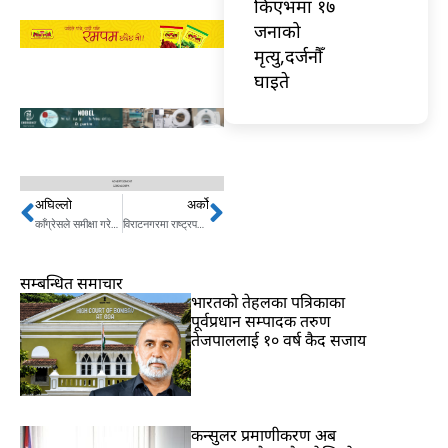
किएभमा १७
जनाको
मृत्यु,दर्जनौँ
घाइते
अघिल्लो
अर्को
Prev
Next
काँग्रेसले समीक्षा गरेर नयाँ बाटो तय गर्नुपर्छ ः नेता सिटौला
विराटनगरमा राष्ट्रपति रनिङशिल्ड प्रतियोगिता सुरु
सम्बन्धित समाचार
भारतकाे तेहलका पत्रिकाका
पूर्वप्रधान सम्पादक तरुण
तेजपाललाई १० वर्ष कैद सजाय
कन्सुलर प्रमाणीकरण अब