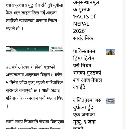
अनुसन्धानमूल
श्वासप्रश्वास,मुटु रोग सँगै दुवै मृगौला
क पुस्तक
फेल भएर डाइलासिस गर्दै आएका
‘FACTS of
शाहीको उपचारका क्रममा निधन
NEPAL
भएको हो ।
2026’
सार्वजनिक
पाकिस्तानमा
हिमपहिरोमा
परी निधन
७६ वर्ष उमेरका शाहीको ग्राण्डी
भएका गुरुङको
अस्पतालमा आइतबार बिहान ७ बजेर
शव आज नेपाल
५ मिनेट जाँदा मृत्यु भएको पारिवारिक
ल्याइँदै
स्रोतले जनाएको छ । शाही अढाइ
महिनाअघि अस्पताल भर्ना भएका थिए
ललितपुरमा बस
।
दुर्घटना हुँदा
एक जनाको
मृत्यु, ६ जना
लामो समय निजामति सेवामा बिताएका
घाइते