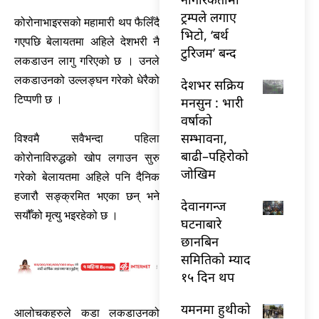
ट्रम्पले लगाए
कोरोनाभाइरसको महामारी थप फैलिँदै
भिटो, ‘बर्थ
गएपछि बेलायतमा अहिले देशभरी नै
टुरिजम’ बन्द
लकडाउन लागु गरिएको छ । उनले
लकडाउनको उल्लङ्घन गरेको धेरैको
देशभर सक्रिय
टिप्पणी छ ।
मनसुन : भारी
वर्षाको
सम्भावना,
विश्वमै सवैभन्दा पहिला
बाढी–पहिरोको
कोरोनाविरुद्धको खोप लगाउन सुरु
जोखिम
गरेको बेलायतमा अहिले पनि दैनिक
हजारौ सङ्क्रमित भएका छन् भने
देवानगन्ज
सयौँको मृत्यु भइरहेको छ ।
घटनाबारे
छानबिन
समितिको म्याद
१५ दिन थप
यमनमा हुथीको
आलोचकहरुले कडा लकडाउनको