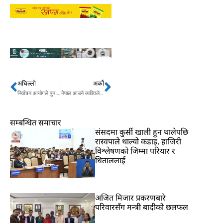
अघिल्लो
अर्को
Prev
Next
निर्वाचन आयोगले पुनः नेकपाको दुवै पक्षलाई छलफलका लागि बोलाउने
नेपाल आउने ब्यक्तिले अब क्वारेन्टिन बस्नु नपर्ने !
सम्बन्धित समाचार
संसदमा कुर्सी खाली हुन थालेपछि
रास्वपाले थाल्यो कडाइ, हाजिरी
विश्लेषणको जिम्मा परियार र
धिताललाई
अजित मिजार प्रकरणबारे
परिवारसँग मन्त्री बादीको छलफल