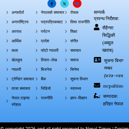
सम्पर्क
अन्तर्वार्ता
नेपालको समाचार
रोचक
प्रवन्ध निर्देशक:
अन्तर्राष्ट्रिय
पत्रपत्रिकाबाट
विश्व राजनीति
सैहैन्सा
अपराध
पर्यटन
शिक्षा
सिद्धिकी
आर्थिक
प्रदेश
संगीत
(अब्दुल
खताब)
कला
फोटो ग्यालरी
समाचार
खेलकुद
विचार–लेख
समाज
सुचना बिभाग दर्
नम्बर
ग्यालरी
बिजनेस
सिनेमा
(७२७-०७४-०
ट्रेन्डिंग समाचार
बैंक
सूचना विभाग
nepaltimes
ताजा समाचार
भिडियो
स्वास्थ्य
सम्पादक:
नेपाल टाइम्स
राजनीति
ज्ञान–विज्ञान
हरिहर नेपाल
स्पेशल
© copyright 2026 and all right reserved to Nepal Times | Design