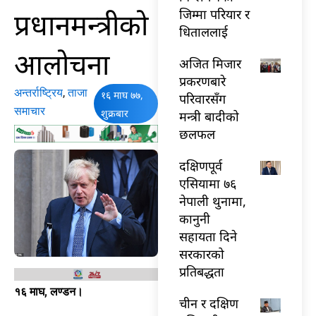
प्रधानमन्त्रीको
जिम्मा परियार र
धिताललाई
आलोचना
अजित मिजार
प्रकरणबारे
अन्तर्राष्ट्रिय
,
ताजा
१६ माघ ७७,
परिवारसँग
समाचार
शुक्रबार
मन्त्री बादीको
छलफल
दक्षिणपूर्व
एसियामा ७६
नेपाली थुनामा,
कानुनी
सहायता दिने
सरकारको
प्रतिबद्धता
१६ माघ, लण्डन।
चीन र दक्षिण