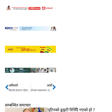
अघिल्लो
अर्को
Prev
Next
हिमाली क्षेत्रमा रहेका जोखिमयुक्त बस्तीलाई पुनः स्थापना गर्ने सरकारको तयारी
सेनाका बख्तरबन्द गाडीले लगाए चक्रपथ चक्कर
सम्बन्धित समाचार
पुटिनको ढुकुटी रित्तिँदै गएको हो ?