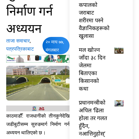
कपालको
निर्माण गर्न
जराबाट
शरीरमा पस्ने
अध्ययन
वैज्ञानिकहरूको
खुलासा
ताजा समाचार
,
२० माघ ७७,
पत्रपत्रिकाबाट
मल खोज्न
मंगलबार
जाँदा ३८ दिन
जेलमा
बिताएका
किसानको
कथा
प्रधानमन्त्रीको
अपिल ‘ढिला
काठमाडौँ: राजधानीको तीनकुनेदेखि
होला तर गलत
जडीबुटीसम्म सुरुङमार्ग निर्माण गर्न
हुँदैन,
नआत्तिनुहोस्’
अध्ययन थालिएको छ ।