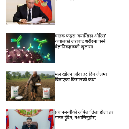
घातक फङ्गस ‘क्यान्डिडा औरिस’
कपालको जराबाट शरीरमा पस्ने
वैज्ञानिकहरूको खुलासा
मल खोज्न जाँदा ३८ दिन जेलमा
बिताएका किसानको कथा
प्रधानमन्त्रीको अपिल ‘ढिला होला तर
गलत हुँदैन, नआत्तिनुहोस्’