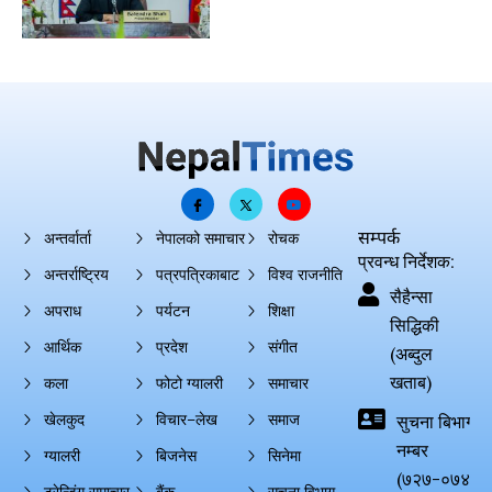
सम्पर्क
अन्तर्वार्ता
नेपालको समाचार
रोचक
प्रवन्ध निर्देशक:
अन्तर्राष्ट्रिय
पत्रपत्रिकाबाट
विश्व राजनीति
सैहैन्सा
अपराध
पर्यटन
शिक्षा
सिद्धिकी
आर्थिक
प्रदेश
संगीत
(अब्दुल
खताब)
कला
फोटो ग्यालरी
समाचार
खेलकुद
विचार–लेख
समाज
सुचना बिभाग दर्
नम्बर
ग्यालरी
बिजनेस
सिनेमा
(७२७-०७४-०