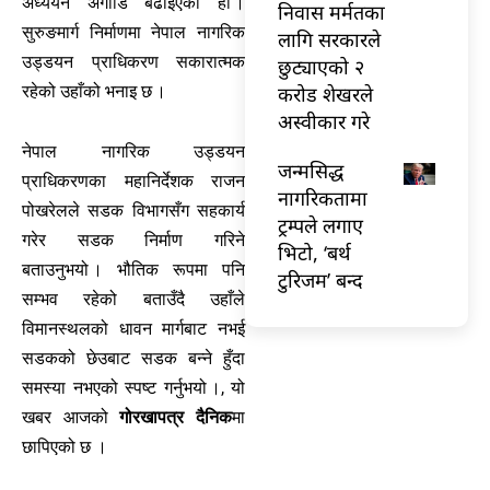
अध्ययन अगाडि बढाइएको हो ।
निवास मर्मतका
सुरुङमार्ग निर्माणमा नेपाल नागरिक
लागि सरकारले
उड्डयन प्राधिकरण सकारात्मक
छुट्याएको २
करोड शेखरले
रहेको उहाँको भनाइ छ ।
अस्वीकार गरे
नेपाल नागरिक उड्डयन
जन्मसिद्ध
प्राधिकरणका महानिर्देशक राजन
नागरिकतामा
पोखरेलले सडक विभागसँग सहकार्य
ट्रम्पले लगाए
गरेर सडक निर्माण गरिने
भिटो, ‘बर्थ
बताउनुभयो । भौतिक रूपमा पनि
टुरिजम’ बन्द
सम्भव रहेको बताउँदै उहाँले
विमानस्थलको धावन मार्गबाट नभई
सडकको छेउबाट सडक बन्ने हुँदा
समस्या नभएको स्पष्ट गर्नुभयो ।, यो
खबर आजको
गोरखापत्र दैनिक
मा
छापिएको छ ।