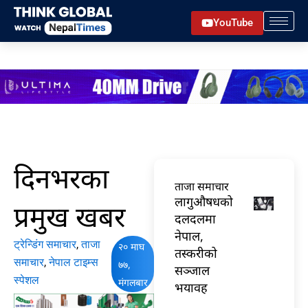
Skip
YouTube
to
content
दिनभरका
ताजा समाचार
लागुऔषधको
प्रमुख खबर
दलदलमा
नेपाल,
ट्रेन्डिंग समाचार
,
ताजा
२० माघ
तस्करीको
समाचार
,
नेपाल टाइम्स
७७,
सञ्जाल
स्पेशल
मंगलबार
भयावह