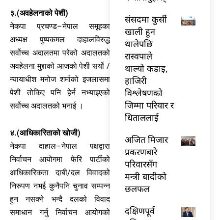
३.(अवहेलनाको पेशी)
संसदमा कुर्सी
नेकपा प्रचण्ड–नेपाल समूहका
खाली हुन
अध्यक्ष पुष्पकमल दाहालविरुद्ध
थालेपछि
सर्वोच्च अदालतमा परेको अदालतको
रास्वपाले
अवहेलना मुद्दाको आजको पेशी सर्यो /
थाल्यो कडाइ,
हाजिरी
न्यायाधीश मनोज शर्माको इजलासमा
विश्लेषणको
पेशी तोकिए पनि हेर्न नभ्याइएको
जिम्मा परियार र
सर्वोच्च अदालतको भनाई ।
धिताललाई
४.(आधिकारिताको खोजी)
अजित मिजार
नेकपा दाहाल–नेपाल पक्षद्वारा
प्रकरणबारे
निर्वाचन आयोगमा फेरि पार्टीको
परिवारसँग
आधिकारिकता दाबी/दल विवादको
मन्त्री बादीको
निरुपण नभई कुनैपनि चुनाव सम्पन्न
छलफल
हुन नसक्ने भन्दै दलको विवाद
दक्षिणपूर्व
समाधान गर्नु निर्वाचन आयोगको