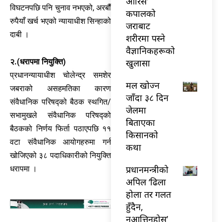
औरिस’
विघटनपछि पनि चुनाव नभएको, अरबौँ
कपालको
रुपैयाँ खर्च भएको न्यायाधीश सिन्हाको
जराबाट
दाबी ।
शरीरमा पस्ने
वैज्ञानिकहरूको
खुलासा
२.(धरापमा नियुक्ति)
प्रधानन्यायाधीश चोलेन्द्र समशेर
मल खोज्न
जबराको असहमतिका कारण
जाँदा ३८ दिन
संवैधानिक परिषद्को बैठक स्थगित/
जेलमा
सभामुखले संवैधानिक परिषद्को
बिताएका
बैठकको निर्णय फिर्ता पठाएपछि ११
किसानको
वटा संवैधानिक आयोगहरुमा गर्न
कथा
खोजिएको ३८ पदाधिकारीको नियुक्ति
प्रधानमन्त्रीको
धरापमा ।
अपिल ‘ढिला
होला तर गलत
हुँदैन,
नआत्तिनुहोस्’