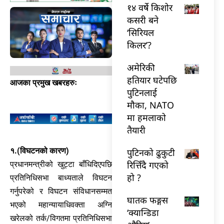
१४ वर्षे किशोर
कसरी बने
‘सिरियल
किलर’?
अमेरिकी
हतियार घटेपछि
आजका प्रमुख खबरहरुः
पुटिनलाई
मौका, NATO
मा हमलाको
तैयारी
१.(विघटनको कारण)
पुटिनको ढुकुटी
रित्तिँदै गएको
प्रधानमन्त्रीको खुट्टा बाँधिदिएपछि
हो ?
प्रतिनिधिसभा बाध्यताले विघटन
गर्नुपरेको र विघटन संविधानसम्मत
घातक फङ्गस
भएको महान्यायाधिवक्ता अग्नि
‘क्यान्डिडा
खरेलको तर्क/विगतमा प्रतिनिधिसभा