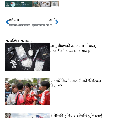
अघिल्लो
अर्को
Prev
Next
निर्वाचन आयोगले गर्याे अर्थमन्त्रीसँग छलफल
प्राधिकरणले पुनः शुरु गर्‍यो वितरण प्रमुखसँग कार्यसम्पादन करार सम्झौता
सम्बन्धित समाचार
लागुऔषधको दलदलमा नेपाल,
तस्करीको सञ्जाल भयावह
१४ वर्षे किशोर कसरी बने ‘सिरियल
किलर’?
अमेरिकी हतियार घटेपछि पुटिनलाई