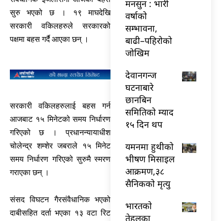
मनसुन : भारी
सुरु भएको छ । १९ माघदेखि
वर्षाको
सरकारी वकिलहरुले सरकारको
सम्भावना,
पक्षमा बहस गर्दै आएका छन् ।
बाढी–पहिरोको
जोखिम
देवानगन्ज
घटनाबारे
छानबिन
सरकारी वकिलहरुलाई बहस गर्न
समितिको म्याद
आजबाट १५ मिनेटको समय निर्धारण
१५ दिन थप
गरिएको छ । प्रधानन्यायाधीश
यमनमा हुथीको
चोलेन्द्र शम्शेर जबराले १५ मिनेट
भीषण मिसाइल
समय निर्धारण गरिएको सुरुमै स्मरण
आक्रमण,३८
गराएका छन् ।
सैनिकको मृत्यु
संसद विघटन गैरसंवैधानिक भएको
भारतकाे
दाबीसहित दर्ता भएका १३ वटा रिट
तेहलका