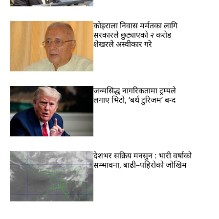
कोइराला निवास मर्मतका लागि
सरकारले छुट्याएको २ करोड
शेखरले अस्वीकार गरे
जन्मसिद्ध नागरिकतामा ट्रम्पले
लगाए भिटो, ‘बर्थ टुरिजम’ बन्द
देशभर सक्रिय मनसुन : भारी वर्षाको
सम्भावना, बाढी–पहिरोको जोखिम