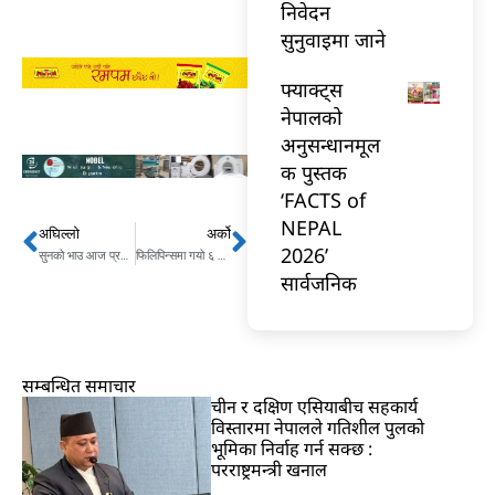
निवेदन
सुनुवाइमा जाने
फ्याक्ट्स
नेपालको
अनुसन्धानमूल
क पुस्तक
‘FACTS of
NEPAL
अघिल्लो
अर्को
Prev
Next
2026’
सुनको भाउ आज प्रतितोला ६ सयले वृद्धि
फिलिपिन्समा गयो ६ दशमलव ३ म्याग्निच्युडको भूकम्प
सार्वजनिक
सम्बन्धित समाचार
चीन र दक्षिण एसियाबीच सहकार्य
विस्तारमा नेपालले गतिशील पुलको
भूमिका निर्वाह गर्न सक्छ :
परराष्ट्रमन्त्री खनाल