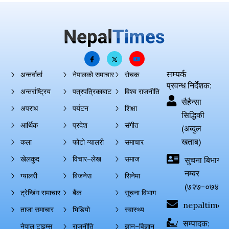
सम्पर्क
अन्तर्वार्ता
नेपालको समाचार
रोचक
प्रवन्ध निर्देशक:
अन्तर्राष्ट्रिय
पत्रपत्रिकाबाट
विश्व राजनीति
सैहैन्सा
अपराध
पर्यटन
शिक्षा
सिद्धिकी
आर्थिक
प्रदेश
संगीत
(अब्दुल
खताब)
कला
फोटो ग्यालरी
समाचार
खेलकुद
विचार–लेख
समाज
सुचना बिभाग दर्
नम्बर
ग्यालरी
बिजनेस
सिनेमा
(७२७-०७४-०
ट्रेन्डिंग समाचार
बैंक
सूचना विभाग
nepaltimes
ताजा समाचार
भिडियो
स्वास्थ्य
सम्पादक:
नेपाल टाइम्स
राजनीति
ज्ञान–विज्ञान