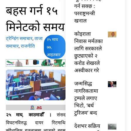
बहस गर्न १५
गर्न सक्छ :
परराष्ट्रमन्त्री
खनाल
मिनेटको समय
कोइराला
ट्रेन्डिंग समाचार
,
ताजा
२५ माघ
निवास मर्मतका
समाचार
,
राजनीति
७७,
लागि सरकारले
आइतबार
छुट्याएको २
करोड शेखरले
अस्वीकार गरे
जन्मसिद्ध
नागरिकतामा
ट्रम्पले लगाए
भिटो, ‘बर्थ
टुरिजम’ बन्द
२५ माघ, काठमाडौँ ।
संसद
विघटनविरुद्ध दायर रिटमाथि
देशभर सक्रिय
संवैधानिक इजलासमा आजको बहस