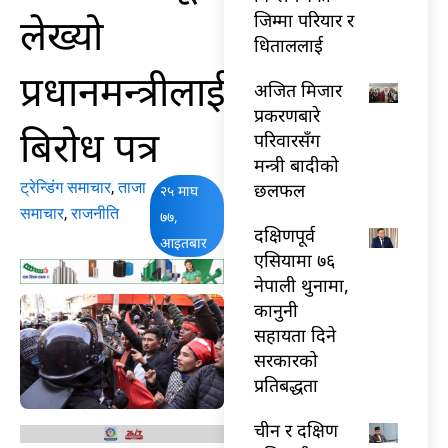
लेख्यो
जिम्मा परियार र
धिताललाई
प्रधानमन्त्रीलाई
अजित मिजार
प्रकरणबारे
बिरोध पत्र
परिवारसँग
मन्त्री बादीको
ट्रेन्डिंग समाचार
,
ताजा
छलफल
२५ माघ
समाचार
,
राजनीति
७७,
दक्षिणपूर्व
आइतबार
एसियामा ७६
नेपाली थुनामा,
कानुनी
सहायता दिने
सरकारको
प्रतिबद्धता
चीन र दक्षिण