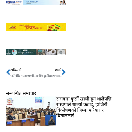
अघिल्लो
अर्को
Prev
Next
भोलिदेखि सञ्चारकर्मीहरूलाई कोरोनाविरुद्धको खोप लगाइने
हामीले कुर्सीको हानाथाप नगरी सत्यको आवाज उठाएका छौं : माधव नेपाल
सम्बन्धित समाचार
संसदमा कुर्सी खाली हुन थालेपछि
रास्वपाले थाल्यो कडाइ, हाजिरी
विश्लेषणको जिम्मा परियार र
धिताललाई