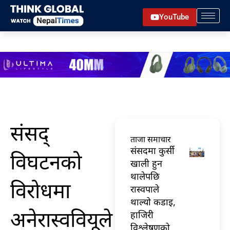
Skip
YouTube
to
content
संसद्
ताजा समाचार
संसदमा कुर्सी
विघटनको
खाली हुन
थालेपछि
विरोधमा
रास्वपाले
थाल्यो कडाइ,
अनेरास्ववियूले
हाजिरी
विश्लेषणको