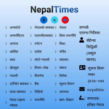
सम्पर्क
अन्तर्वार्ता
नेपालको समाचार
रोचक
प्रवन्ध निर्देशक:
अन्तर्राष्ट्रिय
पत्रपत्रिकाबाट
विश्व राजनीति
सैहैन्सा
अपराध
पर्यटन
शिक्षा
सिद्धिकी
आर्थिक
प्रदेश
संगीत
(अब्दुल
खताब)
कला
फोटो ग्यालरी
समाचार
खेलकुद
विचार–लेख
समाज
सुचना बिभाग दर्
नम्बर
ग्यालरी
बिजनेस
सिनेमा
(७२७-०७४-०
ट्रेन्डिंग समाचार
बैंक
सूचना विभाग
nepaltimes
ताजा समाचार
भिडियो
स्वास्थ्य
सम्पादक:
नेपाल टाइम्स
राजनीति
ज्ञान–विज्ञान
हरिहर नेपाल
स्पेशल