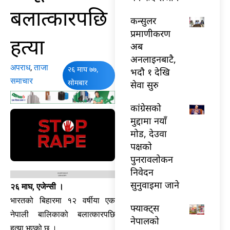
बलात्कारपछि
कन्सुलर
प्रमाणीकरण
हत्या
अब
अनलाइनबाटै,
अपराध
,
ताजा
२६ माघ ७७,
भदौ १ देखि
समाचार
सोमबार
सेवा सुरु
कांग्रेसको
मुद्दामा नयाँ
मोड, देउवा
पक्षको
पुनरावलोकन
निवेदन
सुनुवाइमा जाने
२६ माघ, एजेन्सी ।
भारतको बिहारमा १२ वर्षीया एक
फ्याक्ट्स
नेपाली बालिकाको बलात्कारपछि
नेपालको
हत्या भएको छ ।