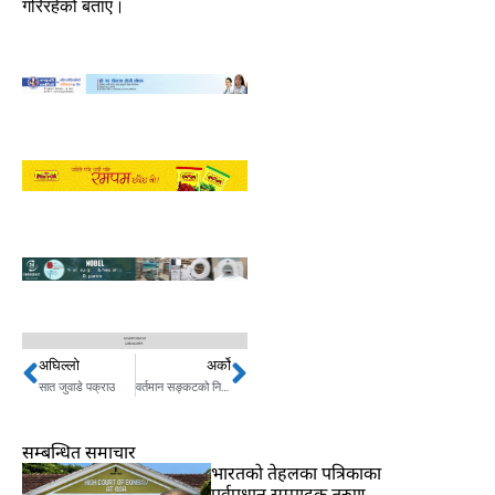
गरिरहेको बताए।
अघिल्लो
अर्को
Prev
Next
सात जुवाडे पक्राउ
वर्तमान सङ्कटको निकास प्रतिनिधिसभाको प्राप्तिले मात्र हुन्छः विमलेन्द्र निधि
सम्बन्धित समाचार
भारतकाे तेहलका पत्रिकाका
पूर्वप्रधान सम्पादक तरुण