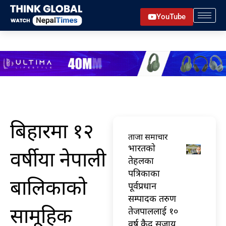
Skip
YouTube
to
content
बिहारमा १२
ताजा समाचार
भारतकाे
वर्षीया नेपाली
तेहलका
पत्रिकाका
बालिकाको
पूर्वप्रधान
सम्पादक तरुण
सामूहिक
तेजपाललाई १०
वर्ष कैद सजाय