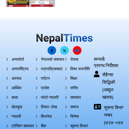
सम्पर्क
अन्तर्वार्ता
नेपालको समाचार
रोचक
प्रवन्ध निर्देशक:
अन्तर्राष्ट्रिय
पत्रपत्रिकाबाट
विश्व राजनीति
सैहैन्सा
अपराध
पर्यटन
शिक्षा
सिद्धिकी
आर्थिक
प्रदेश
संगीत
(अब्दुल
खताब)
कला
फोटो ग्यालरी
समाचार
खेलकुद
विचार–लेख
समाज
सुचना बिभाग दर्
नम्बर
ग्यालरी
बिजनेस
सिनेमा
(७२७-०७४-०
ट्रेन्डिंग समाचार
बैंक
सूचना विभाग