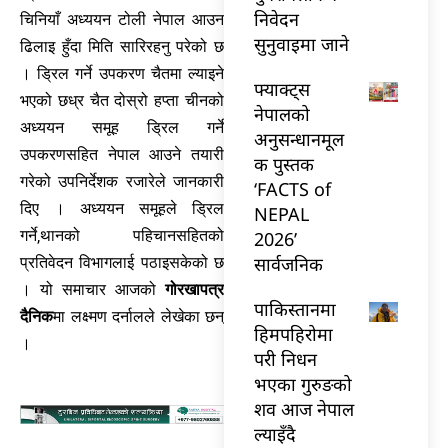
निवेदन
चिनियाँ अध्ययन टोली नेपाल आउन
सुनुवाइमा जाने
ढिलाइ हुँदा मिति सारिरहनु परेको छ
। ड्रिल गर्ने उपकरण चैतमा ल्याइने
फ्याक्ट्स
भएको छध्र चैत दोस्रो हप्ता चीनको
नेपालको
अध्ययन समूह ड्रिल गर्ने
अनुसन्धानमूल
उपकरणसहित नेपाल आउने तयारी
क पुस्तक
गरेको उपनिर्देशक रजारेले जानकारी
‘FACTS of
दिए । अध्ययन समूहले ड्रिल
NEPAL
गर्ने‚थानको पहिचानसहितको
2026’
सार्वजनिक
प्रतिवेदन विभागलाई पठाइसकेको छ
। यो समाचार आजको
गोरखापत्र
पाकिस्तानमा
दैनिक
मा लक्ष्मण दर्नालले लेखेका छन्
हिमपहिरोमा
।
परी निधन
भएका गुरुङको
शव आज नेपाल
ल्याइँदै