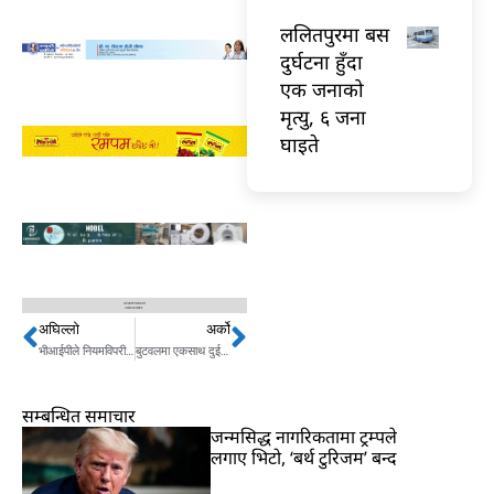
ललितपुरमा बस
दुर्घटना हुँदा
एक जनाको
मृत्यु, ६ जना
घाइते
अघिल्लो
अर्को
Prev
Next
भीआईपीले नियमविपरीत राखेका सुरक्षाकर्मी धमाधम फिर्ता
बुटवलमा एकसाथ दुई केबलकार निर्माण सुरु
सम्बन्धित समाचार
जन्मसिद्ध नागरिकतामा ट्रम्पले
लगाए भिटो, ‘बर्थ टुरिजम’ बन्द