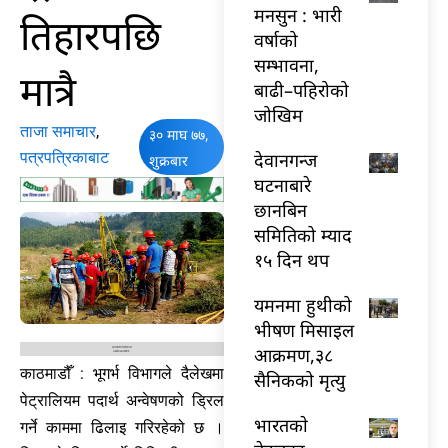
मनसुन : भारी
तिहारपछि
वर्षाको
सम्भावना,
मात्रै
बाढी–पहिरोको
जोखिम
ताजा समाचार
,
३० माघ ७७,
पत्रपत्रिकाबाट
देवानगन्ज
शुक्रबार
घटनाबारे
छानबिन
समितिको म्याद
१५ दिन थप
यमनमा हुथीको
भीषण मिसाइल
आक्रमण,३८
काठमाडौँ : भूगर्भ विभागले दैलेखमा
सैनिकको मृत्यु
पेट्रालियम पदार्थ अन्वेषणको ड्रिल
भारतकाे
गर्ने काममा ढिलाइ गरिरहेको छ ।