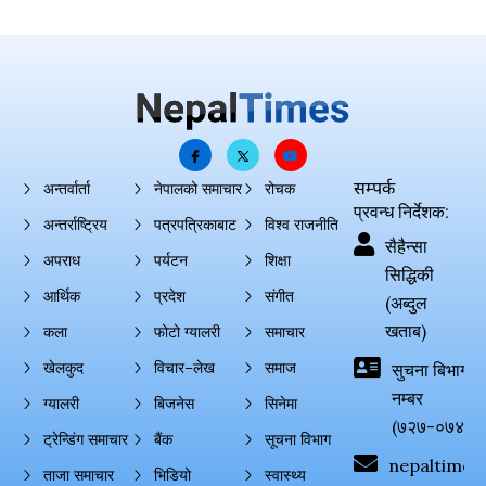
सम्पर्क
अन्तर्वार्ता
नेपालको समाचार
रोचक
प्रवन्ध निर्देशक:
अन्तर्राष्ट्रिय
पत्रपत्रिकाबाट
विश्व राजनीति
सैहैन्सा
अपराध
पर्यटन
शिक्षा
सिद्धिकी
आर्थिक
प्रदेश
संगीत
(अब्दुल
खताब)
कला
फोटो ग्यालरी
समाचार
खेलकुद
विचार–लेख
समाज
सुचना बिभाग दर्
नम्बर
ग्यालरी
बिजनेस
सिनेमा
(७२७-०७४-०
ट्रेन्डिंग समाचार
बैंक
सूचना विभाग
nepaltimes
ताजा समाचार
भिडियो
स्वास्थ्य