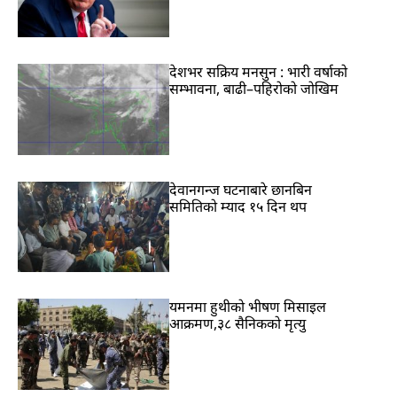
देशभर सक्रिय मनसुन : भारी वर्षाको
सम्भावना, बाढी–पहिरोको जोखिम
देवानगन्ज घटनाबारे छानबिन
समितिको म्याद १५ दिन थप
यमनमा हुथीको भीषण मिसाइल
आक्रमण,३८ सैनिकको मृत्यु