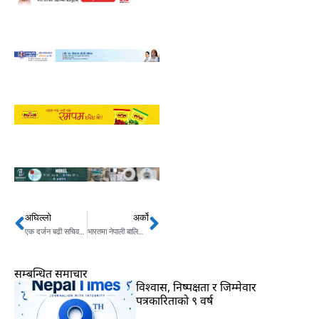
अघिल्लो
अर्को
Prev
Next
एक दर्जन बढी सचिवको सरुवा
भारतमा नेपाली बालिकाको बलात्कारपछि हत्या, घटनाको प्रमाण नष्ट
सम्बन्धित समाचार
विश्वास, निष्पक्षता र जिम्मेवार
पत्रकारिताको ९ वर्ष