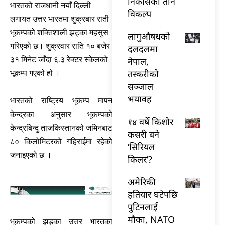
निकासका तीन
भारतको राजधानी नयाँ दिल्ली
विकल्प
लगायत उत्तर भारतमा शुक्रबार राती
भूकम्पको शक्तिशाली झट्का महसुस
लागुऔषधको
गरिएको छ। शुक्रवार राति १० बजेर
दलदलमा
३१ मिनेट जाँदा ६.३ रेक्टर स्केलको
नेपाल,
तस्करीको
भूकम्प गएको हो ।
सञ्जाल
भयावह
भारतको राष्ट्रिय भूकम्प मापन
केन्द्रका अनुसार भूकम्पको
१४ वर्षे किशोर
केन्द्रबिन्दु ताजकिस्तानको जमिनबाट
कसरी बने
८० किलोमिटरको गहिराईमा रहेको
‘सिरियल
जनाइएको छ ।
किलर’?
अमेरिकी
हतियार घटेपछि
पुटिनलाई
मौका, NATO
भूकम्पको झड्का उत्तर भारतका