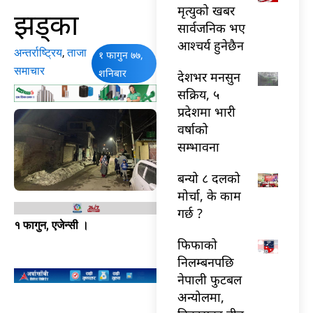
मृत्युको खबर
झड्का
सार्वजनिक भए
आश्चर्य हुनेछैन
अन्तर्राष्ट्रिय
,
ताजा
१ फागुन ७७,
समाचार
शनिबार
देशभर मनसुन
सक्रिय, ५
प्रदेशमा भारी
वर्षाको
सम्भावना
बन्यो ८ दलको
मोर्चा, के काम
गर्छ ?
१ फागुन, एजेन्सी ।
फिफाको
निलम्बनपछि
नेपाली फुटबल
अन्योलमा,