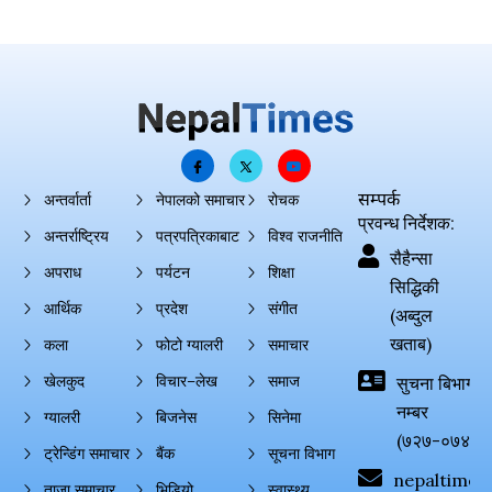
सम्पर्क
अन्तर्वार्ता
नेपालको समाचार
रोचक
प्रवन्ध निर्देशक:
अन्तर्राष्ट्रिय
पत्रपत्रिकाबाट
विश्व राजनीति
सैहैन्सा
अपराध
पर्यटन
शिक्षा
सिद्धिकी
आर्थिक
प्रदेश
संगीत
(अब्दुल
खताब)
कला
फोटो ग्यालरी
समाचार
खेलकुद
विचार–लेख
समाज
सुचना बिभाग दर्
नम्बर
ग्यालरी
बिजनेस
सिनेमा
(७२७-०७४-०
ट्रेन्डिंग समाचार
बैंक
सूचना विभाग
nepaltimes
ताजा समाचार
भिडियो
स्वास्थ्य