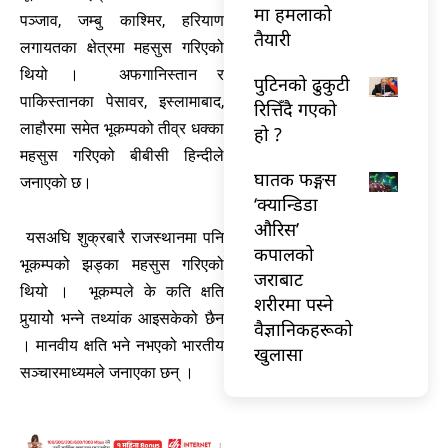
मा हमलाको
पञ्जाव, जम्बु काश्मिर, हरियाण
तैयारी
लगायतका क्षेत्रमा महसुस गरिएको
थियो । अफगानिस्तान र
पुटिनको ढुकुटी
पाकिस्तानका पेसावर, इस्लामाबाद,
रित्तिँदै गएको
लाहौरमा समेत भूकम्पको तीव्र धक्का
हो ?
महसुस गरिएको बीबीसी हिन्दीले
घातक फङ्गस
जनाएकाे छ।
‘क्यान्डिडा
औरिस’
यसअघि शुक्रबारै राजस्थानमा पनि
कपालको
भूकम्पको झड्का महसुस गरिएको
जराबाट
थियो । भूकम्पले के कति क्षति
शरीरमा पस्ने
पुर्‍यायोे भन्ने तथ्यांक आइसकेको छैन
वैज्ञानिकहरूको
। मानवीय क्षति भने नभएको भारतीय
खुलासा
सञ्चारमाध्यमले जनाएका छन् ।