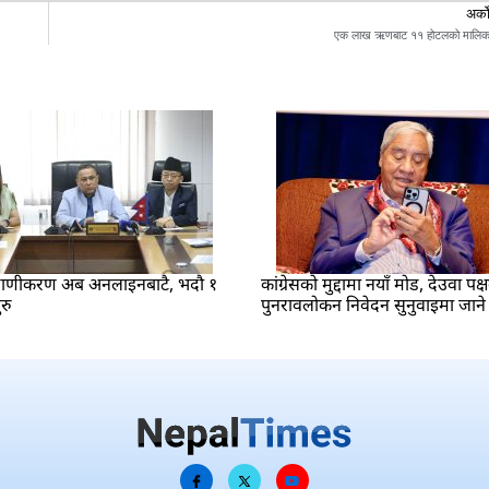
अर्क
एक लाख ऋणबाट ११ होटलको मालि
रमाणीकरण अब अनलाइनबाटै, भदौ १
कांग्रेसको मुद्दामा नयाँ मोड, देउवा पक्
रु
पुनरावलोकन निवेदन सुनुवाइमा जाने