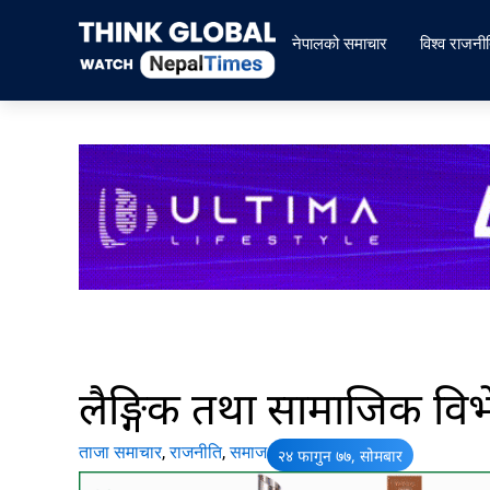
Skip
to
नेपालको समाचार
विश्व राजनी
content
लैङ्गिक तथा सामाजिक विभेद 
ताजा समाचार
,
राजनीति
,
समाज
२४ फागुन ७७, सोमबार