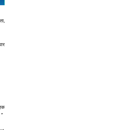
ता,
यार
 हक
।”