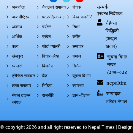
सम्पर्क
अन्तर्वार्ता
नेपालको समाचार
रोचक
प्रवन्ध निर्देशक:
अन्तर्राष्ट्रिय
पत्रपत्रिकाबाट
विश्व राजनीति
सैहैन्सा
अपराध
पर्यटन
शिक्षा
सिद्धिकी
आर्थिक
प्रदेश
संगीत
(अब्दुल
खताब)
कला
फोटो ग्यालरी
समाचार
खेलकुद
विचार–लेख
समाज
सुचना बिभाग दर्
नम्बर
ग्यालरी
बिजनेस
सिनेमा
(७२७-०७४-०
ट्रेन्डिंग समाचार
बैंक
सूचना विभाग
nepaltimes
ताजा समाचार
भिडियो
स्वास्थ्य
सम्पादक:
नेपाल टाइम्स
राजनीति
ज्ञान–विज्ञान
हरिहर नेपाल
स्पेशल
© copyright 2026 and all right reserved to Nepal Times | Design