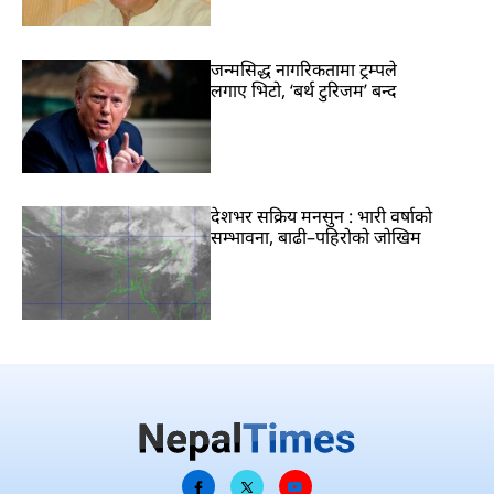
जन्मसिद्ध नागरिकतामा ट्रम्पले
लगाए भिटो, ‘बर्थ टुरिजम’ बन्द
देशभर सक्रिय मनसुन : भारी वर्षाको
सम्भावना, बाढी–पहिरोको जोखिम