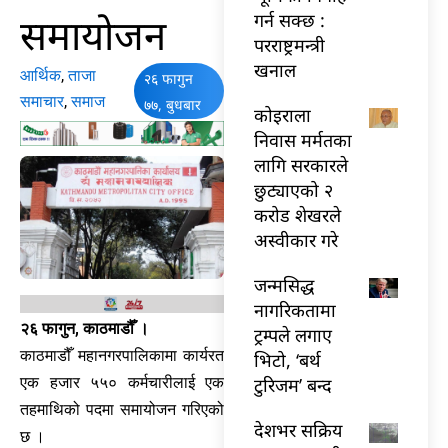
समायोजन
गर्न सक्छ :
परराष्ट्रमन्त्री
खनाल
आर्थिक
,
ताजा
२६ फागुन
समाचार
,
समाज
७७, बुधबार
कोइराला
निवास मर्मतका
लागि सरकारले
छुट्याएको २
करोड शेखरले
अस्वीकार गरे
जन्मसिद्ध
नागरिकतामा
२६ फागुन, काठमाडौँ ।
ट्रम्पले लगाए
काठमाडौँ महानगरपालिकामा कार्यरत
भिटो, ‘बर्थ
टुरिजम’ बन्द
एक हजार ५५० कर्मचारीलाई एक
तहमाथिको पदमा समायोजन गरिएको
देशभर सक्रिय
छ ।