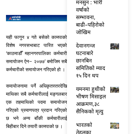
मनसुन : भारी
वर्षाको
सम्भावना,
बाढी–पहिरोको
जोखिम
यही फागुन ४ गते बसेको कामपाको
देवानगन्ज
विशेष नगरसभाबाट पारित भएको
घटनाबारे
‘काठमाडौँ महानगरपालिका कर्मचारी
छानबिन
समायोजन ऐन– २०७७’ बमोजिम सबै
समितिको म्याद
कर्मचारीको समायोजन गरिएको हो ।
१५ दिन थप
समायोजनामा पर्ने अधिकृतस्तरदेखि
यमनमा हुथीको
माथिका सबै कर्मचारीलाई मङ्गलबार
भीषण मिसाइल
एक तहमाथिको पदमा समायोजन
आक्रमण,३८
गरिएको प्रमाणपत्र प्रदान गरिएको
सैनिकको मृत्यु
छ भने अन्य बाँकी कर्मचारीलाई
भारतकाे
बिहीबार दिने तयारी कामपाको छ ।
तेहलका