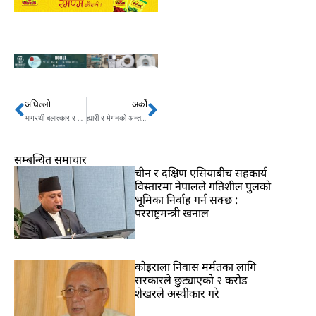
अघिल्लो
अर्को
Prev
Next
भागरथी बलात्कार र हत्यामा आरोपित किशोरलाई सुधारगृह पठाउन आदेश
ह्यारी र मेगनको अन्तर्वार्ताबारे ब्रिटिश राजदरबारले मुख खोल्यो
सम्बन्धित समाचार
चीन र दक्षिण एसियाबीच सहकार्य
विस्तारमा नेपालले गतिशील पुलको
भूमिका निर्वाह गर्न सक्छ :
परराष्ट्रमन्त्री खनाल
कोइराला निवास मर्मतका लागि
सरकारले छुट्याएको २ करोड
शेखरले अस्वीकार गरे