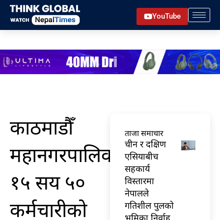
Skip
YouTube
to
content
काठमाडौँ
ताजा समाचार
चीन र दक्षिण
महानगरपालिकाका
एसियाबीच
सहकार्य
१५ सय ५०
विस्तारमा
नेपालले
कर्मचारीको
गतिशील पुलको
भूमिका निर्वाह