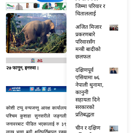
जिम्मा परियार र
धिताललाई
अजित मिजार
प्रकरणबारे
परिवारसँग
मन्त्री बादीको
छलफल
२७ फागुन, इनरुवा।
दक्षिणपूर्व
एसियामा ७६
नेपाली थुनामा,
कानुनी
सहायता दिने
सरकारको
कोशी टप्पु वन्यजन्तु आरक्ष कार्यालय
प्रतिबद्धता
पश्चिम कुशाहा सुनसरीले जङ्गली
जनावरबाट पीडित भएकालाई रु ३९
चीन र दक्षिण
लाख भन्दा बढी क्षतिपुर्तिबापत रकम