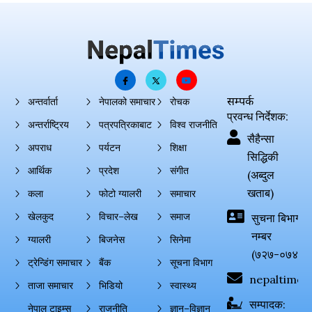
सम्पर्क
अन्तर्वार्ता
नेपालको समाचार
रोचक
प्रवन्ध निर्देशक:
अन्तर्राष्ट्रिय
पत्रपत्रिकाबाट
विश्व राजनीति
सैहैन्सा
अपराध
पर्यटन
शिक्षा
सिद्धिकी
आर्थिक
प्रदेश
संगीत
(अब्दुल
खताब)
कला
फोटो ग्यालरी
समाचार
खेलकुद
विचार–लेख
समाज
सुचना बिभाग दर्
नम्बर
ग्यालरी
बिजनेस
सिनेमा
(७२७-०७४-०
ट्रेन्डिंग समाचार
बैंक
सूचना विभाग
nepaltimes
ताजा समाचार
भिडियो
स्वास्थ्य
सम्पादक:
नेपाल टाइम्स
राजनीति
ज्ञान–विज्ञान