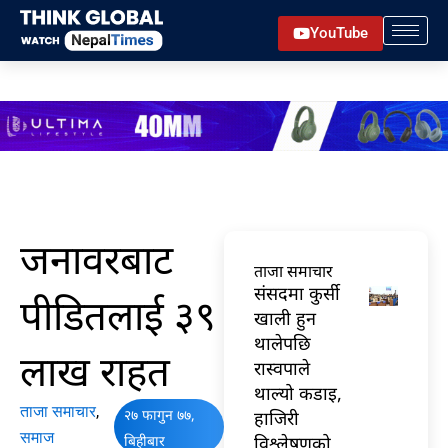
Skip
YouTube
to
content
जनावरबाट
ताजा समाचार
संसदमा कुर्सी
पीडितलाई ३९
खाली हुन
थालेपछि
लाख राहत
रास्वपाले
थाल्यो कडाइ,
ताजा समाचार
,
२७ फागुन ७७,
हाजिरी
समाज
बिहीबार
विश्लेषणको