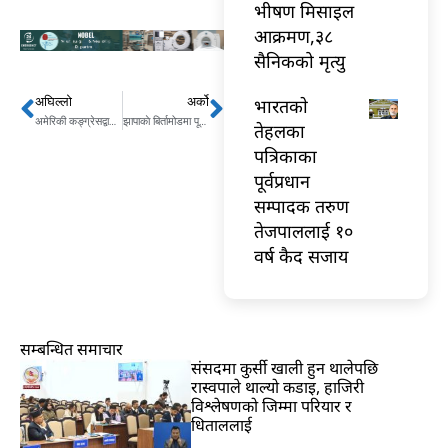
भीषण मिसाइल
आक्रमण,३८
सैनिकको मृत्यु
अघिल्लो
अर्को
भारतकाे
Prev
Next
अमेरिकी कङ्ग्रेसद्वारा १९ खर्ब डलरको राहत प्याकेज स्वीकृत
झापाकाे बिर्तामोडमा पूर्वी नेपालकै सबैभन्दा ठुलो शिव प्रतिमा अनावरण
तेहलका
पत्रिकाका
पूर्वप्रधान
सम्पादक तरुण
तेजपाललाई १०
वर्ष कैद सजाय
सम्बन्धित समाचार
संसदमा कुर्सी खाली हुन थालेपछि
रास्वपाले थाल्यो कडाइ, हाजिरी
विश्लेषणको जिम्मा परियार र
धिताललाई