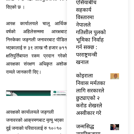
एसियाबीच
दिएको छ ।
सहकार्य
विस्तारमा
आरक्ष कार्यालयले चालु आर्थिक
नेपालले
गतिशील पुलको
वर्षको अहिलेसम्ममा आरक्षबाट
भूमिका निर्वाह
निस्केका जङ्गली जनावरबाट पीडित
गर्न सक्छ :
भएकालाई रु ३९ लाख नौ हजार ७११
परराष्ट्रमन्त्री
क्षतिपुर्तिबापत रकम प्रदान गरेको
खनाल
आरक्षका संरक्षण अधिकृत अशोक
रामले जानकारी दिए।
कोइराला
निवास मर्मतका
लागि सरकारले
छुट्याएको २
करोड शेखरले
अस्वीकार गरे
आरक्षको कार्यालयले जङ्गली
जनावरको आक्रमणबाट मृत्यु भएका
जन्मसिद्ध
दुई जनाको परिवारलाई रु १०÷१०
नागरिकतामा