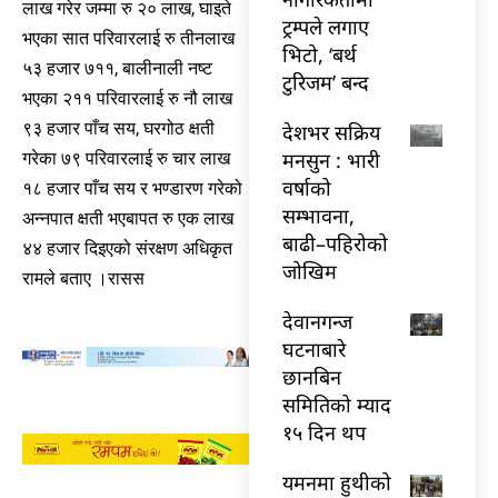
लाख गरेर जम्मा रु २० लाख, घाइते
ट्रम्पले लगाए
भएका सात परिवारलाई रु तीनलाख
भिटो, ‘बर्थ
५३ हजार ७११, बालीनाली नष्ट
टुरिजम’ बन्द
भएका २११ परिवारलाई रु नौ लाख
९३ हजार पाँच सय, घरगोठ क्षती
देशभर सक्रिय
मनसुन : भारी
गरेका ७९ परिवारलाई रु चार लाख
वर्षाको
१८ हजार पाँच सय र भण्डारण गरेको
सम्भावना,
अन्नपात क्षती भएबापत रु एक लाख
बाढी–पहिरोको
४४ हजार दिइएको संरक्षण अधिकृत
जोखिम
रामले बताए ।रासस
देवानगन्ज
घटनाबारे
छानबिन
समितिको म्याद
१५ दिन थप
यमनमा हुथीको