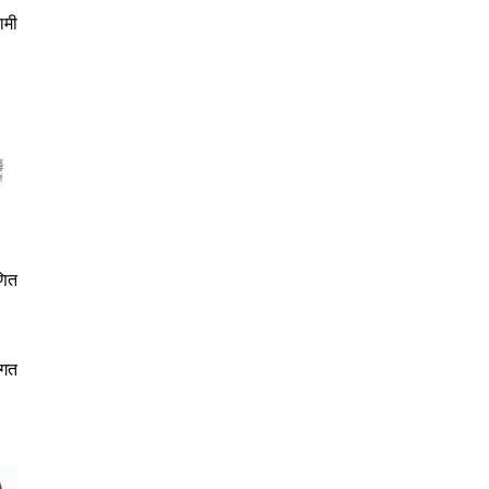
ामी
णित
 गत