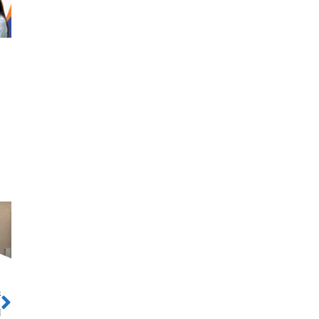
ो
Next
ु