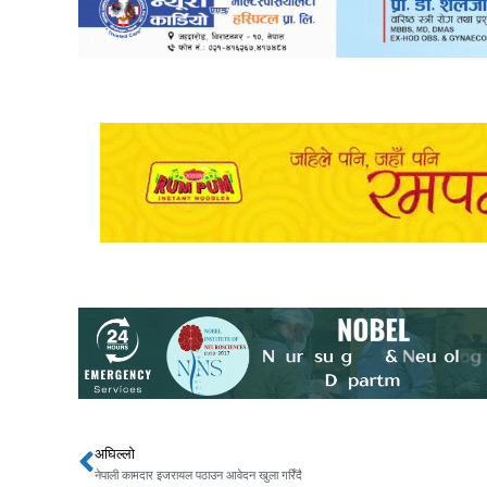
अघिल्लो
Prev
नेपाली कामदार इजरायल पठाउन आवेदन खुला गरिँदै