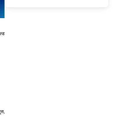
ल्ड
ुस,