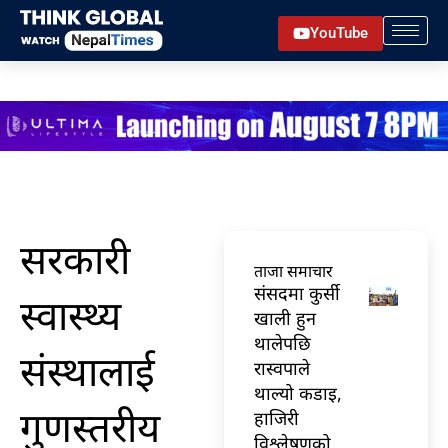
Skip
YouTube
to
content
सरकारी
ताजा समाचार
संसदमा कुर्सी
स्वास्थ्य
खाली हुन
थालेपछि
संस्थालाई
रास्वपाले
थाल्यो कडाइ,
गुणस्तरीय
हाजिरी
विश्लेषणको