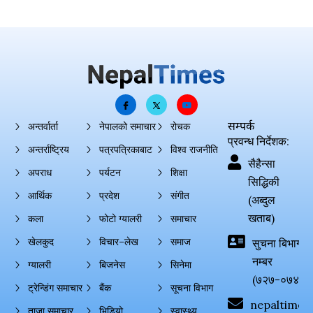
सम्पर्क
अन्तर्वार्ता
नेपालको समाचार
रोचक
प्रवन्ध निर्देशक:
अन्तर्राष्ट्रिय
पत्रपत्रिकाबाट
विश्व राजनीति
सैहैन्सा
अपराध
पर्यटन
शिक्षा
सिद्धिकी
आर्थिक
प्रदेश
संगीत
(अब्दुल
खताब)
कला
फोटो ग्यालरी
समाचार
खेलकुद
विचार–लेख
समाज
सुचना बिभाग दर्
नम्बर
ग्यालरी
बिजनेस
सिनेमा
(७२७-०७४-०
ट्रेन्डिंग समाचार
बैंक
सूचना विभाग
nepaltimes
ताजा समाचार
भिडियो
स्वास्थ्य