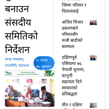
बनाउन
जिम्मा परियार र
धिताललाई
संसदीय
अजित मिजार
प्रकरणबारे
समितिको
परिवारसँग
मन्त्री बादीको
निर्देशन
छलफल
दक्षिणपूर्व
ताजा समाचार
,
२८ फागुन
एसियामा ७६
राजनीति
,
स्वास्थ्य
७७, शुक्रबार
नेपाली थुनामा,
कानुनी
सहायता दिने
सरकारको
प्रतिबद्धता
चीन र दक्षिण