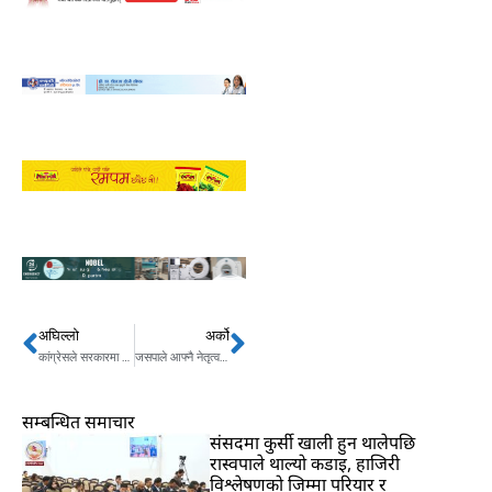
अघिल्लो
अर्को
Prev
Next
कांग्रेसले सरकारमा गएर संविधानमा परेको भ्वाङ टाल्नुपर्छः गगन थापा
जसपाले आफ्नै नेतृत्वको सरकारका लागि पहल गर्ने
सम्बन्धित समाचार
संसदमा कुर्सी खाली हुन थालेपछि
रास्वपाले थाल्यो कडाइ, हाजिरी
विश्लेषणको जिम्मा परियार र