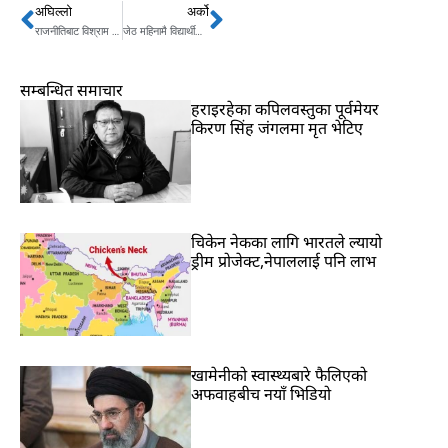
अघिल्लो
अर्को
Prev
Next
राजनीतिबाट विश्राम लिएपछि यात्रा संस्मरण लेख्छुः पूर्वप्रधानमन्त्री नेपाल
जेठ महिनामै विद्यार्थीको हातमा नयाँ पाठ्यपुस्तक
सम्बन्धित समाचार
हराइरहेका कपिलवस्तुका पूर्वमेयर
किरण सिंह जंगलमा मृत भेटिए
चिकेन नेकका लागि भारतले ल्यायो
ड्रीम प्रोजेक्ट,नेपाललाई पनि लाभ
खामेनीको स्वास्थ्यबारे फैलिएको
अफवाहबीच नयाँ भिडियो