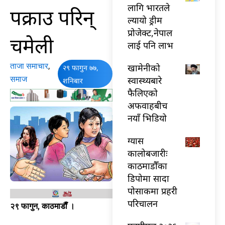
लागि भारतले
पक्राउ परिन्
ल्यायो ड्रीम
प्रोजेक्ट,नेपाल
चमेली
लाई पनि लाभ
ताजा समाचार
,
खामेनीको
२९ फागुन ७७,
समाज
स्वास्थ्यबारे
शनिबार
फैलिएको
अफवाहबीच
नयाँ भिडियो
ग्यास
कालोबजारीः
काठमाडौँका
डिपोमा सादा
पोसाकमा प्रहरी
परिचालन
२९ फागुन, काठमाडाैँ ।