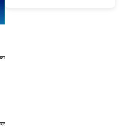
रका
व्र