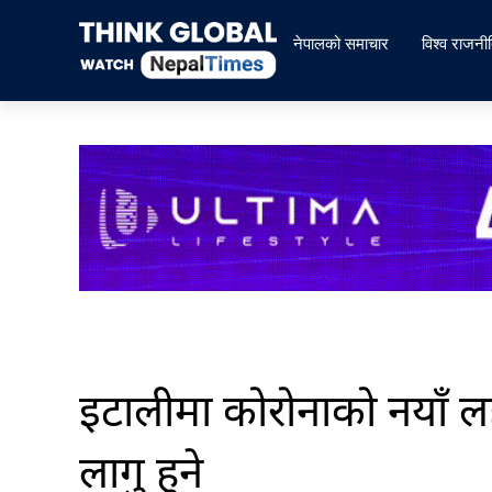
Skip
to
नेपालको समाचार
विश्व राजनी
content
इटालीमा कोरोनाको नयाँ लह
लागु हुने