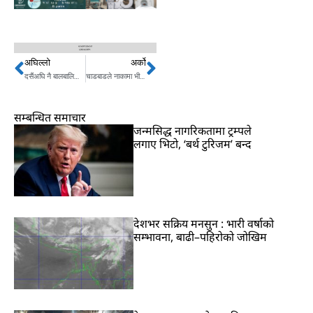
अघिल्लो
अर्को
Prev
Next
दसैंअघि नै बालबालिकाका लागि कोरोना खोप ल्याउने सरकारको तयारी
चाडबाडले नाकामा भीडभाड, जमुनाहबाट दैनिक १५ सय भित्रदै
सम्बन्धित समाचार
जन्मसिद्ध नागरिकतामा ट्रम्पले
लगाए भिटो, ‘बर्थ टुरिजम’ बन्द
देशभर सक्रिय मनसुन : भारी वर्षाको
सम्भावना, बाढी–पहिरोको जोखिम