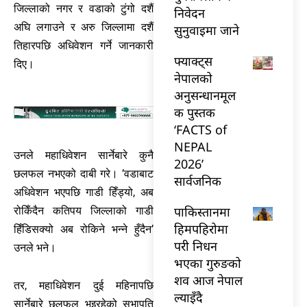
जिल्लाको नगर र वडाको टुंगो दशैं
निवेदन
अघि लगाउने र अरु जिल्लामा दशैं
सुनुवाइमा जाने
तिहारपछि अधिवेशन गर्ने जानकारी
फ्याक्ट्स
दिए।
नेपालको
अनुसन्धानमूल
क पुस्तक
‘FACTS of
NEPAL
उनले महाधिवेशन सार्नेबारे कुनै
2026’
छलफल नभएको दाबी गरे। ’वडाबाट
सार्वजनिक
अधिवेशन भएपछि गाडी हिँड्यो, अब
पाकिस्तानमा
रोकिँदैन कतिपय जिल्लाको गाडी
हिमपहिरोमा
हिँडिसक्यो अब रोकिने भन्ने हुँदैन’
परी निधन
उनले भने।
भएका गुरुङको
शव आज नेपाल
तर, महाधिवेशन दुई महिनापछि
ल्याइँदै
सार्नेबारे छलफल भइरहेको सभापति