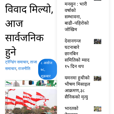
मनसुन : भारी
विवाद मिल्यो,
वर्षाको
सम्भावना,
आज
बाढी–पहिरोको
जोखिम
सार्वजनिक
देवानगन्ज
घटनाबारे
हुने
छानबिन
समितिको म्याद
ट्रेन्डिंग समाचार
,
ताजा
८ असोज
१५ दिन थप
समाचार
,
राजनीति
७८,
शुक्रबार
यमनमा हुथीको
भीषण मिसाइल
आक्रमण,३८
सैनिकको मृत्यु
भारतकाे