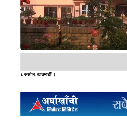
८ असाेज, काठमाडौं ।