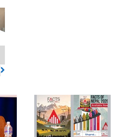
ो
Next
ँ