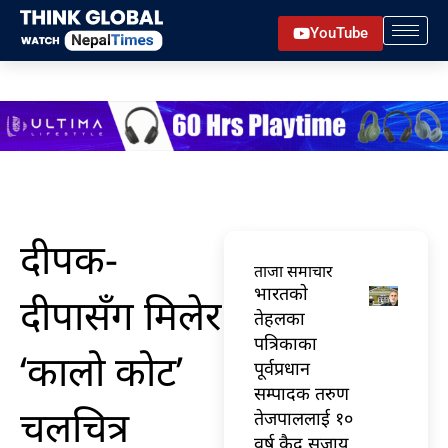
Skip
YouTube
to
content
दीपक-
ताजा समाचार
भारतकाे
दीपासँग मिलेर
तेहलका
पत्रिकाका
‘कालो कोट’
पूर्वप्रधान
सम्पादक तरुण
चलचित्र
तेजपाललाई १०
वर्ष कैद सजाय