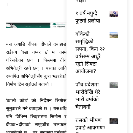
।
१ वर्ष नपुग्दै
फुट्यो प्रलोपा
बाँकेको
समृद्धिको
यस अगाडि दीपक–दीपाले दयाहाङ
सपना, किन २२
राईसंग ‘वडा नम्बर ६’ मा काम
वर्षसम्म अधुरै
गरिसकेका छन् । फिल्ममा तीन
रह्यो सिक्टा
अभिनेत्री रहने छन् । यसका लागि
आयोजना?
स्थापित अभिनेत्रीसँग कुरा भइरहेको
पाँच प्रदेशमा
निर्माण टिम स्रोतले बतायो ।
भारीदेखि धेरै
भारी वर्षाको
‘कालो कोट’ को निर्देशन सिमोस
चेतावनी
सुनुवारले गर्ने बताइको छ । यसअघि
पनि विभिन्न स्क्रिप्टमा सिमोस र
रुसको भीषण
दीपक–दीपाको समूहबीच छलफल
हवाई आक्रमणः
भइसकेको छ । तर, सहकार्य हुन्केको