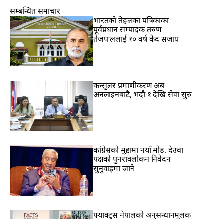
सम्बन्धित समाचार
भारतकाे तेहलका पत्रिकाका
पूर्वप्रधान सम्पादक तरुण
तेजपाललाई १० वर्ष कैद सजाय
कन्सुलर प्रमाणीकरण अब
अनलाइनबाटै, भदौ १ देखि सेवा सुरु
कांग्रेसको मुद्दामा नयाँ मोड, देउवा
पक्षको पुनरावलोकन निवेदन
सुनुवाइमा जाने
फ्याक्ट्स नेपालको अनुसन्धानमूलक