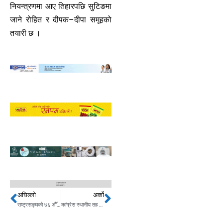
नियन्त्रणमा आए तिहारपछि सुटिङमा
जाने रोहित र दीपक–दीपा समूहको
तयारी छ ।
अघिल्लो
अर्को
Prev
Next
राष्ट्रसङ्घको ७६ औँ महासभामा भाग लिन अमेरिका पुगेका परराष्ट्रमन्त्री भेटवार्तामा व्यस्त
कांग्रेस स्थानीय तह अधिवेशन : कतै सर्वसम्मत, कतै निर्वाचन