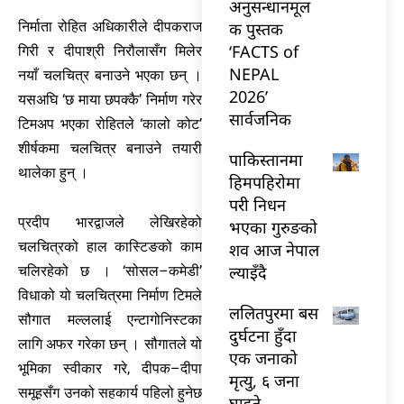
अनुसन्धानमूल
क पुस्तक
निर्माता रोहित अधिकारीले दीपकराज
‘FACTS of
गिरी र दीपाश्री निरौलासँग मिलेर
NEPAL
नयाँ चलचित्र बनाउने भएका छन् ।
2026’
यसअघि ‘छ माया छपक्कै’ निर्माण गरेर
सार्वजनिक
टिमअप भएका रोहितले ‘कालो कोट’
शीर्षकमा चलचित्र बनाउने तयारी
पाकिस्तानमा
थालेका हुन् ।
हिमपहिरोमा
परी निधन
प्रदीप भारद्वाजले लेखिरहेको
भएका गुरुङको
चलचित्रको हाल कास्टिङको काम
शव आज नेपाल
ल्याइँदै
चलिरहेको छ । ‘सोसल–कमेडी’
विधाको यो चलचित्रमा निर्माण टिमले
ललितपुरमा बस
सौगात मल्ललाई एन्टागोनिस्टका
दुर्घटना हुँदा
लागि अफर गरेका छन् । सौगातले यो
एक जनाको
भूमिका स्वीकार गरे, दीपक–दीपा
मृत्यु, ६ जना
समूहसँग उनको सहकार्य पहिलो हुनेछ
घाइते