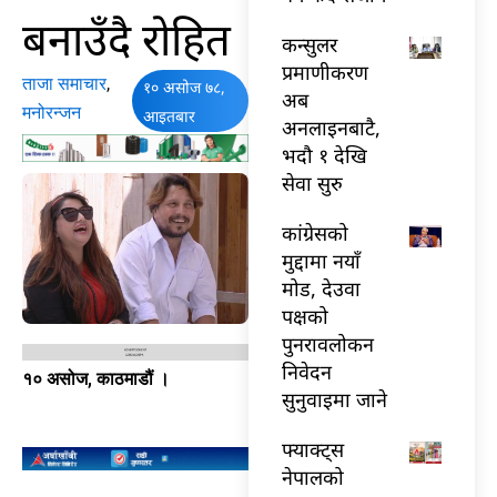
बनाउँदै रोहित
कन्सुलर
प्रमाणीकरण
ताजा समाचार
,
१० असोज ७८,
अब
मनोरन्जन
आइतबार
अनलाइनबाटै,
भदौ १ देखि
सेवा सुरु
कांग्रेसको
मुद्दामा नयाँ
मोड, देउवा
पक्षको
पुनरावलोकन
निवेदन
१० असोज, काठमाडौं ।
सुनुवाइमा जाने
फ्याक्ट्स
नेपालको