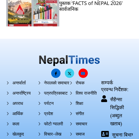
पुस्तक ‘FACTS of NEPAL 2026’
सार्वजनिक
सम्पर्क
अन्तर्वार्ता
नेपालको समाचार
रोचक
प्रवन्ध निर्देशक:
अन्तर्राष्ट्रिय
पत्रपत्रिकाबाट
विश्व राजनीति
सैहैन्सा
अपराध
पर्यटन
शिक्षा
सिद्धिकी
आर्थिक
प्रदेश
संगीत
(अब्दुल
खताब)
कला
फोटो ग्यालरी
समाचार
खेलकुद
विचार–लेख
समाज
सुचना बिभाग दर्