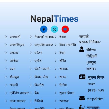
सम्पर्क
अन्तर्वार्ता
नेपालको समाचार
रोचक
प्रवन्ध निर्देशक:
अन्तर्राष्ट्रिय
पत्रपत्रिकाबाट
विश्व राजनीति
सैहैन्सा
अपराध
पर्यटन
शिक्षा
सिद्धिकी
आर्थिक
प्रदेश
संगीत
(अब्दुल
खताब)
कला
फोटो ग्यालरी
समाचार
खेलकुद
विचार–लेख
समाज
सुचना बिभाग दर्
नम्बर
ग्यालरी
बिजनेस
सिनेमा
(७२७-०७४-०
ट्रेन्डिंग समाचार
बैंक
सूचना विभाग
nepaltimes
ताजा समाचार
भिडियो
स्वास्थ्य
सम्पादक: