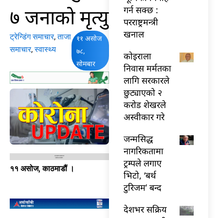
७ जनाको मृत्यु
गर्न सक्छ :
परराष्ट्रमन्त्री
खनाल
ट्रेन्डिंग समाचार
,
ताजा
११ असोज
समाचार
,
स्वास्थ्य
७८,
कोइराला
सोमबार
निवास मर्मतका
लागि सरकारले
छुट्याएको २
करोड शेखरले
अस्वीकार गरे
जन्मसिद्ध
नागरिकतामा
ट्रम्पले लगाए
११ असोज, काठमाडौं ।
भिटो, ‘बर्थ
टुरिजम’ बन्द
देशभर सक्रिय