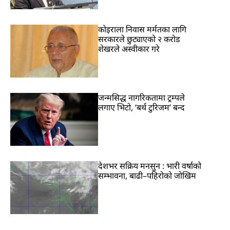
कोइराला निवास मर्मतका लागि
सरकारले छुट्याएको २ करोड
शेखरले अस्वीकार गरे
जन्मसिद्ध नागरिकतामा ट्रम्पले
लगाए भिटो, ‘बर्थ टुरिजम’ बन्द
देशभर सक्रिय मनसुन : भारी वर्षाको
सम्भावना, बाढी–पहिरोको जोखिम