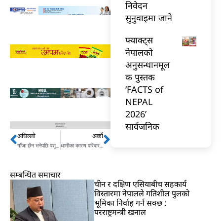
निवेदन
सुनुवाइमा जाने
फ्याक्ट्स
नेपालको
अनुसन्धानमूल
क पुस्तक
‘FACTS of
NEPAL
2026’
सार्वजनिक
अघिल्लो
अर्को
Prev
Next
गाँजा छैन भनेपछि पशुपतिमा ‘बाबा’माथि खुकुरी प्रहार
धामीका कारण परिवारका सदस्य बिरामी भएको भन्दै हत्या, ३ जना पक्राउ
सम्बन्धित समाचार
चीन र दक्षिण एसियाबीच सहकार्य
विस्तारमा नेपालले गतिशील पुलको
भूमिका निर्वाह गर्न सक्छ :
परराष्ट्रमन्त्री खनाल