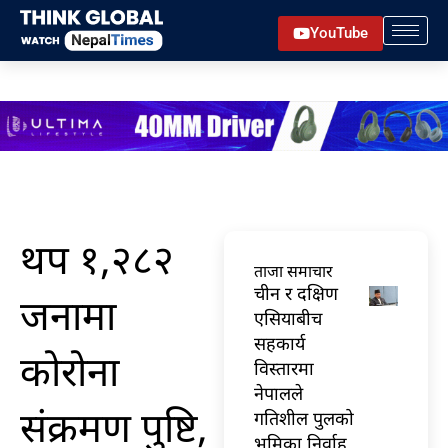
Skip
YouTube
to
content
थप १,२८२
ताजा समाचार
चीन र दक्षिण
जनामा
एसियाबीच
सहकार्य
कोरोना
विस्तारमा
नेपालले
संक्रमण पुष्टि,
गतिशील पुलको
भूमिका निर्वाह