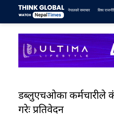
Skip
to
नेपालको समाचार
विश्व राजनी
content
डब्लुएचओका कर्मचारीले कं
गरेः प्रतिवेदन