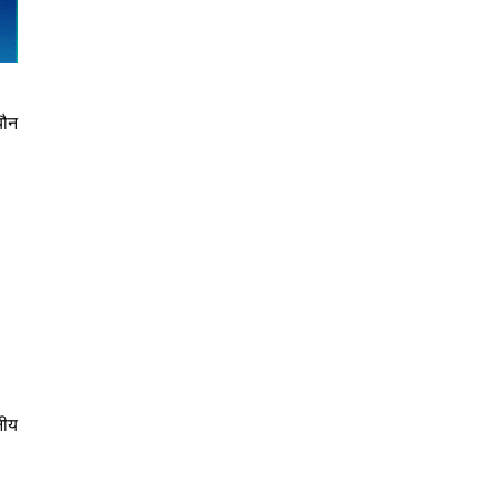
यौन
नीय