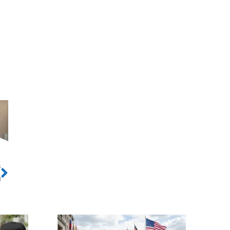
ो
Next
ी