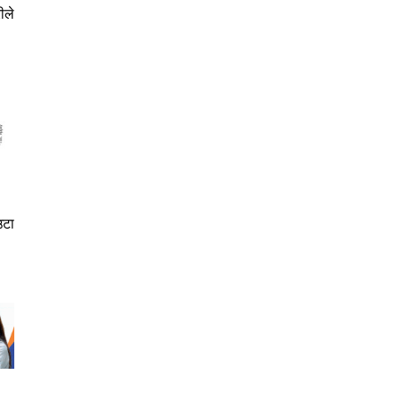
ीले
उटा