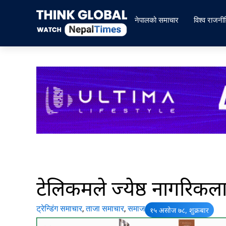
Skip
to
नेपालको समाचार
विश्व राजनी
content
टेलिकमले ज्येष्ठ नागरिकला
ट्रेन्डिंग समाचार
,
ताजा समाचार
,
समाज
१५ असोज ७८, शुक्रबार