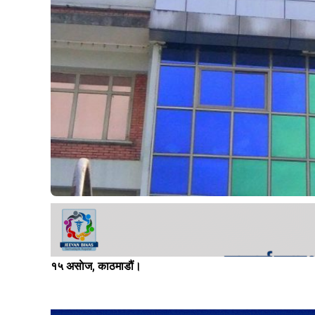
१५ असाेज, काठमाडौं।