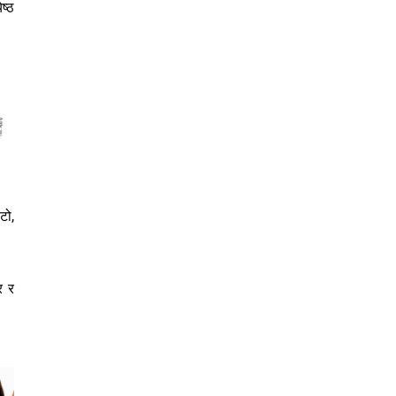
ष्ठ
टो,
र र