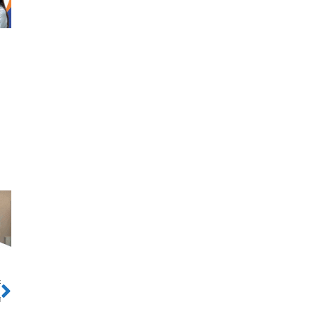
ो
Next
न