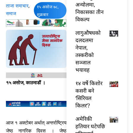
अन्योलमा,
ताजा समाचार
,
१५ असोज ७८,
निकासका तीन
समाज
शुक्रबार
विकल्प
लागुऔषधको
दलदलमा
नेपाल,
तस्करीको
सञ्जाल
भयावह
१४ वर्षे किशोर
१५ असोज, काठमाडौं ।
कसरी बने
‘सिरियल
किलर’?
अमेरिकी
आज १ अक्टोबर अर्थात् अन्तर्राष्ट्रिय
हतियार घटेपछि
जेष्ठ नागरिक दिवस । जेष्ठ