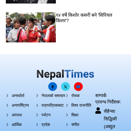
१४ वर्षे किशोर कसरी बने ‘सिरियल
किलर’?
सम्पर्क
अन्तर्वार्ता
नेपालको समाचार
रोचक
प्रवन्ध निर्देशक:
अन्तर्राष्ट्रिय
पत्रपत्रिकाबाट
विश्व राजनीति
सैहैन्सा
अपराध
पर्यटन
शिक्षा
सिद्धिकी
आर्थिक
प्रदेश
संगीत
(अब्दुल