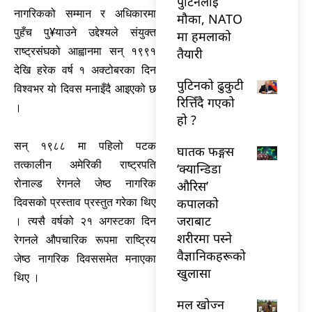
पुटिनलाई
नागरिकको सम्मान र अधिकारमा
मौका, NATO
पुहँच पु¥याउने उद्देश्यले संयुक्त
मा हमलाको
राष्ट्रसंघको आह्वानमा सन् १९९१
तैयारी
देखि हरेक वर्ष १ अक्टोबरका दिन
पुटिनको ढुकुटी
विश्वभर यो दिवस मनाइँदै आइएको छ
रित्तिँदै गएको
।
हो ?
सन् १९८८ मा पहिलो पटक
घातक फङ्गस
तत्कालीन अमेरिकी राष्ट्रपति
‘क्यान्डिडा
रोनाल्ड रेगनले जेष्ठ नागरिक
औरिस’
कपालको
दिवसको प्रस्ताव प्रस्तुत गरेका थिए
जराबाट
। त्यसै वर्षको २१ अगस्टका दिन
शरीरमा पस्ने
रेगनले औपचारिक रूपमा राष्ट्रिय
वैज्ञानिकहरूको
जेष्ठ नागरिक दिवससमेत मनाएका
खुलासा
थिए ।
मल खोज्न