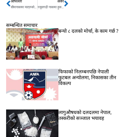
अघिल्लो
अर्को
Prev
Next
सीमानाकामा यात्रुको आवागमन सहजीकरण गरिँदै
रसुवागढी नाकामा हुक एन्ड ड्रप प्रणाली लागू गर्ने तयारी
सम्बन्धित समाचार
बन्यो ८ दलको मोर्चा, के काम गर्छ ?
फिफाको निलम्बनपछि नेपाली
फुटबल अन्योलमा, निकासका तीन
विकल्प
लागुऔषधको दलदलमा नेपाल,
तस्करीको सञ्जाल भयावह