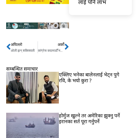
लाई पनि लाभ
अघिल्लो
अर्को
Prev
Next
ओली झन् शक्तिशाली
कांग्रेस काठमाडौँ महानगरपालिकाको सभापतिमा शाक्य विजयी
सम्बन्धित समाचार
एक्लिए भनेका बालेनलाई भेट्न पुगे
रवि, के भयो कुरा ?
होर्मुज खुल्ने तर अमेरिका झुक्नु पर्ने
इरानका सर्त पूरा गर्नुपर्ने