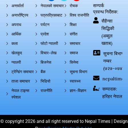
सम्पर्क
अन्तर्वार्ता
नेपालको समाचार
रोचक
प्रवन्ध निर्देशक:
अन्तर्राष्ट्रिय
पत्रपत्रिकाबाट
विश्व राजनीति
सैहैन्सा
अपराध
पर्यटन
शिक्षा
सिद्धिकी
आर्थिक
प्रदेश
संगीत
(अब्दुल
खताब)
कला
फोटो ग्यालरी
समाचार
खेलकुद
विचार–लेख
समाज
सुचना बिभाग दर्
नम्बर
ग्यालरी
बिजनेस
सिनेमा
(७२७-०७४-०
ट्रेन्डिंग समाचार
बैंक
सूचना विभाग
nepaltimes
ताजा समाचार
भिडियो
स्वास्थ्य
सम्पादक:
नेपाल टाइम्स
राजनीति
ज्ञान–विज्ञान
हरिहर नेपाल
स्पेशल
© copyright 2026 and all right reserved to Nepal Times | Design