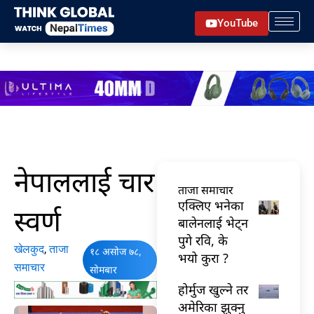
Skip
YouTube
to
content
नेपाललाई चार
ताजा समाचार
एक्लिए भनेका
स्वर्ण
बालेनलाई भेट्न
पुगे रवि, के
खेलकुद
,
ताजा
१८ असोज ७८,
भयो कुरा ?
समाचार
सोमबार
होर्मुज खुल्ने तर
अमेरिका झुक्नु