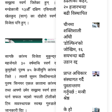
डढेलोको कहर,
समूहमा स्वर्ण जितेका हुन् ।
२० हजारभन्दा
मन्डेकाजी १३औँ दक्षिण एसियाली
बढी विस्थापित
खेलकुद (साग) का दोहोरो स्वर्ण
विजेता पनि हुन् ।
चीनमा
शक्तिशाली
आँधी
‘डोल्फिन’को
जोखिम, १६
सयभन्दा बढी
सागकै कांस्य विजेता मुकुन्द्र
उडान रद्द
महर्जनले ३० वर्षमाथि स्वर्ण र
कुमुतेको पुरुष ७५ केजीमुनि कांस्य
प्राप्त अधिकार
जिते । त्यस्तै सुमन तिमल्सिनाले
संस्थागत गर्दै
पुरुष सिनयर एकल कातामा कांस्य
पुस्तान्तरण
तथा आफ्नो उमेर समूहमा स्वर्ण हात
गर्नुपर्छ : मन्त्री
पार्न सफल भएको नपाली टोलीको
श्रेष्ठ
टिम व्यवस्थापक स्वच्छ गुरुङले
के हो
जानकारी दिए ।