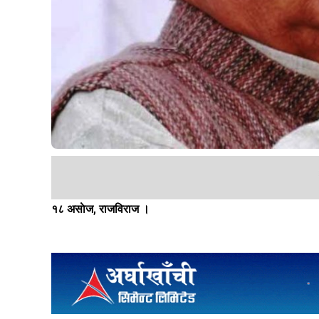
१८ असाेज, राजविराज ।