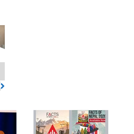
ो
Next
ी