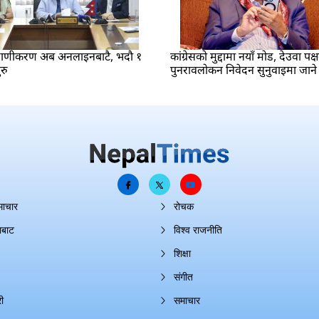
रमाणीकरण अब अनलाइनबाटै, भदौ १
कांग्रेसको मुद्दामा नयाँ मोड, देउवा पक्
रु
पुनरावलोकन निवेदन सुनुवाइमा जाने
माचार
रोचक
ाबाट
विश्व राजनीति
शिक्षा
संगीत
ी
समाचार