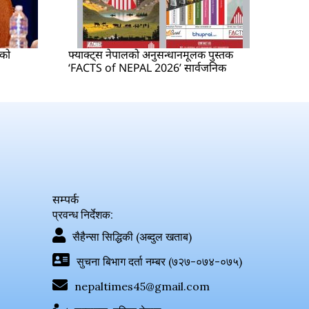
षको
फ्याक्ट्स नेपालको अनुसन्धानमूलक पुस्तक
‘FACTS of NEPAL 2026’ सार्वजनिक
सम्पर्क
प्रवन्ध निर्देशक:
सैहैन्सा सिद्धिकी (अब्दुल खताब)
सुचना बिभाग दर्ता नम्बर (७२७-०७४-०७५)
nepaltimes45@gmail.com