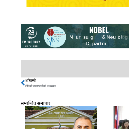
अघिल्लो
Prev
रोकियो तामाखानीको अध्ययन
सम्बन्धित समाचार