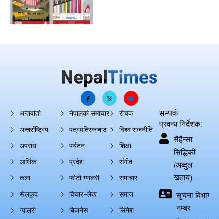
सम्पर्क
अन्तर्वार्ता
नेपालको समाचार
रोचक
प्रवन्ध निर्देशक:
अन्तर्राष्ट्रिय
पत्रपत्रिकाबाट
विश्व राजनीति
सैहैन्सा
अपराध
पर्यटन
शिक्षा
सिद्धिकी
आर्थिक
प्रदेश
संगीत
(अब्दुल
खताब)
कला
फोटो ग्यालरी
समाचार
खेलकुद
विचार–लेख
समाज
सुचना बिभाग दर्
नम्बर
ग्यालरी
बिजनेस
सिनेमा