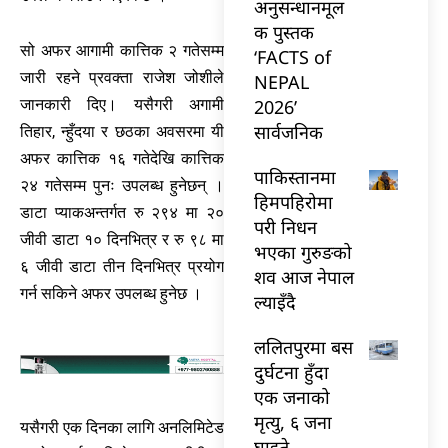
अनुसन्धानमूल
क पुस्तक
सो अफर आगामी कात्तिक २ गतेसम्म
‘FACTS of
जारी रहने प्रवक्ता राजेश जोशीले
NEPAL
2026’
जानकारी दिए। यसैगरी अगामी
सार्वजनिक
तिहार, न्हुँदया र छठका अवसरमा यी
अफर कात्तिक १६ गतेदेखि कात्तिक
पाकिस्तानमा
२४ गतेसम्म पुनः उपलब्ध हुनेछन् ।
हिमपहिरोमा
डाटा प्याकअन्तर्गत रु २९४ मा २०
परी निधन
जीवी डाटा १० दिनभित्र र रु ९८ मा
भएका गुरुङको
६ जीवी डाटा तीन दिनभित्र प्रयोग
शव आज नेपाल
गर्न सकिने अफर उपलब्ध हुनेछ ।
ल्याइँदै
ललितपुरमा बस
दुर्घटना हुँदा
एक जनाको
मृत्यु, ६ जना
यसैगरी एक दिनका लागि अनलिमिटेड
घाइते