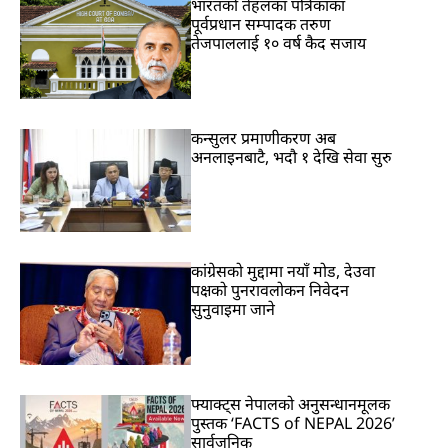
भारतकाे तेहलका पत्रिकाका
पूर्वप्रधान सम्पादक तरुण
तेजपाललाई १० वर्ष कैद सजाय
कन्सुलर प्रमाणीकरण अब
अनलाइनबाटै, भदौ १ देखि सेवा सुरु
कांग्रेसको मुद्दामा नयाँ मोड, देउवा
पक्षको पुनरावलोकन निवेदन
सुनुवाइमा जाने
फ्याक्ट्स नेपालको अनुसन्धानमूलक
पुस्तक ‘FACTS of NEPAL 2026’
सार्वजनिक