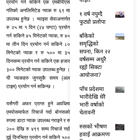
प्रयोग गर्न सकिने एक एमबीपीएस
गतिको अनलिमिटेड प्याक रु ६९ मा
१ वर्ष नपुग्दै
उपलब्ध हुनेछ । भ्वाइस सेवाअन्तर्गत
फुट्यो प्रलोपा
रु २५ मा १ दिन (२४ घण्टा) प्रयोग
बाँकेको
गर्न सकिने ४५ मिनेटको प्याक, रु ४०
समृद्धिको
मा तीन दिन प्रयोग गर्न सकिने ८०
सपना, किन २२
मिनेटको प्याक र रु ५०० मा ३५
वर्षसम्म अधुरै
दिनसम्म प्रयोग गर्न सकिने एक हजार
रह्यो सिक्टा
३०० मिनेटको प्याक उपलब्ध हुनेछ ।
आयोजना?
यी प्याकहरु जुनसुकै समय (अल
टाइम) प्रयोग गर्न सकिन्छ ।
पाँच प्रदेशमा
भारीदेखि धेरै
यसैगरी अफर प्राप्त हुने अवधिमा
भारी वर्षाको
चेतावनी
एमपोसमार्फत रिचार्ज गर्दा बोनसको
रुपमा डाटा प्याक उपलब्ध गराइने र रु
रुसको भीषण
२०० देखि रु ४९९ सम्म रिचार्ज गर्दा
हवाई आक्रमणः
दुई दिनभित्र प्रयोग गर्न सकिने ५००