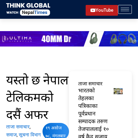
Skip
YouTube
to
content
यस्तो छ नेपाल
ताजा समाचार
भारतकाे
टेलिकमको
तेहलका
पत्रिकाका
दसैं अफर
पूर्वप्रधान
सम्पादक तरुण
ताजा समाचार
,
१९ असोज
तेजपाललाई १०
समाज
,
सूचना विभाग
७८, मंगलबार
वर्ष कैद सजाय