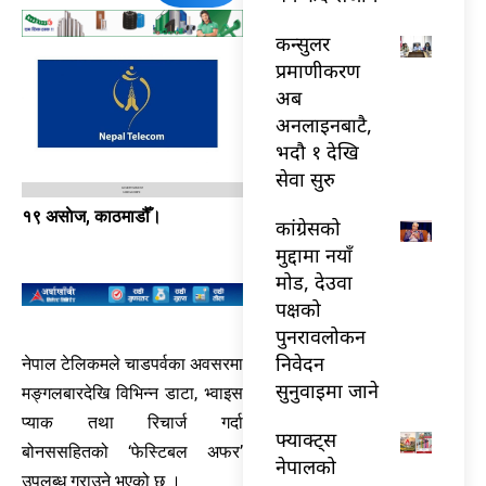
कन्सुलर
प्रमाणीकरण
अब
अनलाइनबाटै,
भदौ १ देखि
सेवा सुरु
१९ असाेज, काठमाडौँ।
कांग्रेसको
मुद्दामा नयाँ
मोड, देउवा
पक्षको
पुनरावलोकन
निवेदन
नेपाल टेलिकमले चाडपर्वका अवसरमा
सुनुवाइमा जाने
मङ्गलबारदेखि विभिन्न डाटा, भ्वाइस
प्याक तथा रिचार्ज गर्दा
फ्याक्ट्स
बोनससहितको ‘फेस्टिबल अफर’
नेपालको
उपलब्ध गराउने भएको छ ।