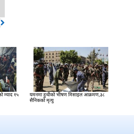
ो
Next
न
ो म्याद १५
यमनमा हुथीको भीषण मिसाइल आक्रमण,३८
सैनिकको मृत्यु