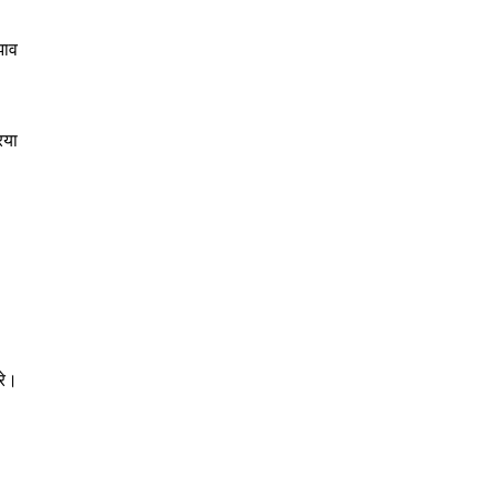
झाव
िया
रे।