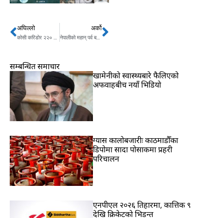
अघिल्लो
अर्को
Prev
Next
कोसी करिडोर २२० केभी प्रसारण लाइनको पहिलो खण्ड निर्माण सम्पन्न
नेपालीको महान् पर्व बडादसैँ सुरु, आज घटस्थापना
सम्बन्धित समाचार
खामेनीको स्वास्थ्यबारे फैलिएको
अफवाहबीच नयाँ भिडियो
ग्यास कालोबजारीः काठमाडौँका
डिपोमा सादा पोसाकमा प्रहरी
परिचालन
एनपीएल २०२६ तिहारमा, कात्तिक ९
देखि क्रिकेटको भिडन्त