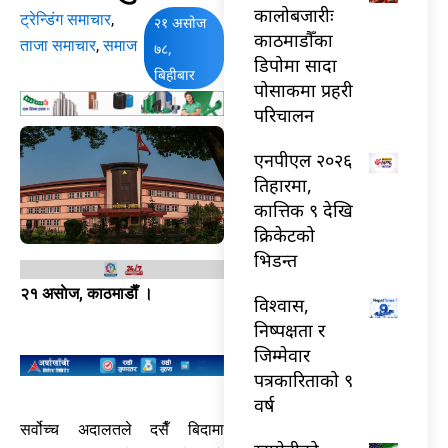
कालोबजारीः
ट्रेन्डिंग समाचार
,
२१ असोज
काठमाडौँका
ताजा समाचार
,
समाज
७८,
डिपोमा सादा
बिहीबार
पोसाकमा प्रहरी
परिचालन
एनपीएल २०२६
तिहारमा,
कात्तिक ९ देखि
क्रिकेटको
भिडन्त
२१ असाेज, काठमाडाैँ ।
विश्वास,
निष्पक्षता र
जिम्मेवार
पत्रकारिताको ९
वर्ष
सर्वोच्च अदालतले दसैँ बिदामा