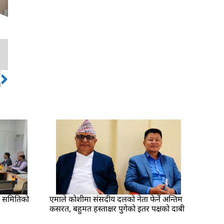
ो
Next
ी
्श समितिको
एमाले कोशीमा संसदीय दलको नेता फेर्ने अन्तिम
कसरत, बहुमत हस्ताक्षर पुगेको इतर पक्षको दाबी