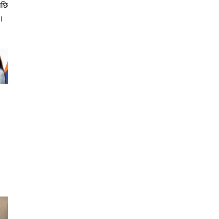
पछि
 ।