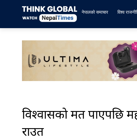
Skip
to
नेपालको समाचार
विश्व राजनी
content
विश्वासकाे मत पाएपछि महन्थक
राउत