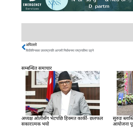
अघिल्लो
Prev
फिलिपिन्सका उपराष्ट्रपति आगामी निर्वाचनमा राष्ट्रपतिमा उठ्ने
सम्बन्धित समाचार
अध्यक्ष ओलीसँग भेटपछि हिक्मत कार्की- छलफल
सुरुङ ब्लास्
सकारात्मक भयो
आयोजना पूर्