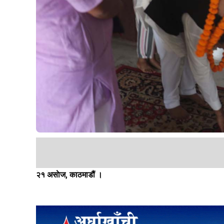
२१ असाेज, काठमाडौं ।