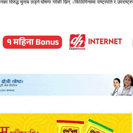
ि उनका विरुद्ध चुनाब लड्ने घोषणा गरेकी छिन् ।फिलिपिन्समा राष्ट्रपति र उपराष्ट्र