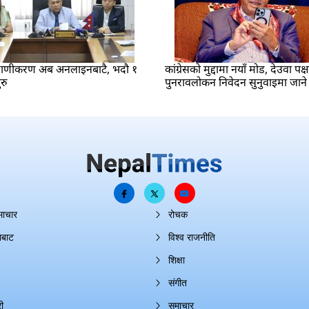
रमाणीकरण अब अनलाइनबाटै, भदौ १
कांग्रेसको मुद्दामा नयाँ मोड, देउवा पक्
रु
पुनरावलोकन निवेदन सुनुवाइमा जाने
माचार
रोचक
ाबाट
विश्व राजनीति
शिक्षा
संगीत
ी
समाचार