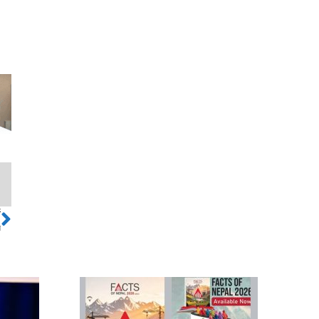
ो
Next
त