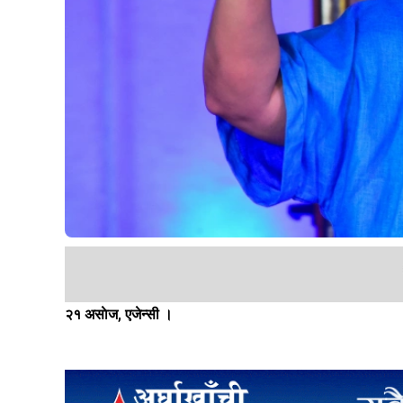
२१ असाेज, एजेन्सी ।