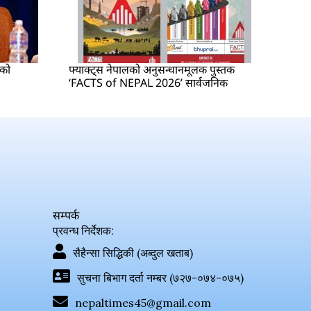
षको
फ्याक्ट्स नेपालको अनुसन्धानमूलक पुस्तक
‘FACTS of NEPAL 2026’ सार्वजनिक
सम्पर्क
प्रवन्ध निर्देशक:
सैहैन्सा सिद्धिकी (अब्दुल खताब)
सुचना बिभाग दर्ता नम्बर (७२७-०७४-०७५)
nepaltimes45@gmail.com