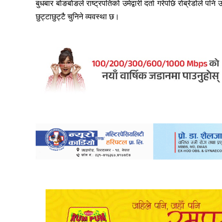
बुधबार बोङबोङले राष्ट्रपतिको उमेद्वारी दर्ता गरेपछि रोब्रेडोले पन
छुट्टाछुट्टै चुनिने व्यवस्था छ।