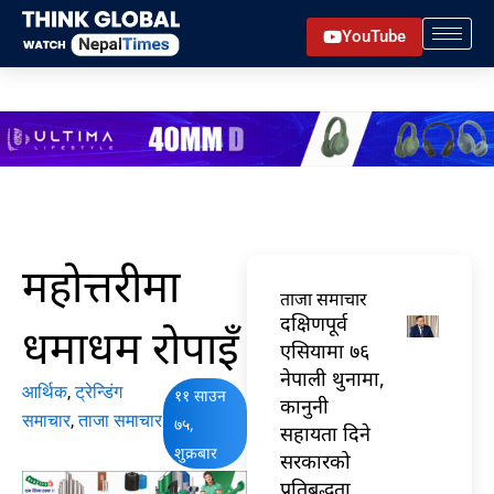
Skip
YouTube
to
content
महोत्तरीमा
ताजा समाचार
दक्षिणपूर्व
धमाधम रोपाइँ
एसियामा ७६
नेपाली थुनामा,
आर्थिक
,
ट्रेन्डिंग
११ साउन
कानुनी
समाचार
,
ताजा समाचार
७५,
सहायता दिने
शुक्रबार
सरकारको
प्रतिबद्धता