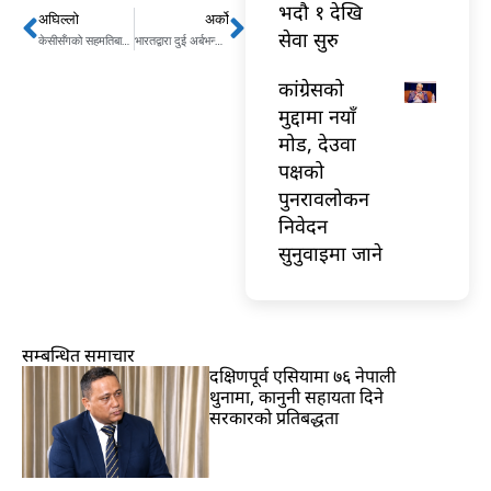
भदौ १ देखि
अघिल्लो
अर्को
Prev
Next
सेवा सुरु
केसीसँगको सहमतिबारे नेकपाका सांसदलाई जानकारी
भारतद्वारा दुई अर्बभन्दा बढी पुनर्भुक्तानी
कांग्रेसको
मुद्दामा नयाँ
मोड, देउवा
पक्षको
पुनरावलोकन
निवेदन
सुनुवाइमा जाने
सम्बन्धित समाचार
दक्षिणपूर्व एसियामा ७६ नेपाली
थुनामा, कानुनी सहायता दिने
सरकारको प्रतिबद्धता