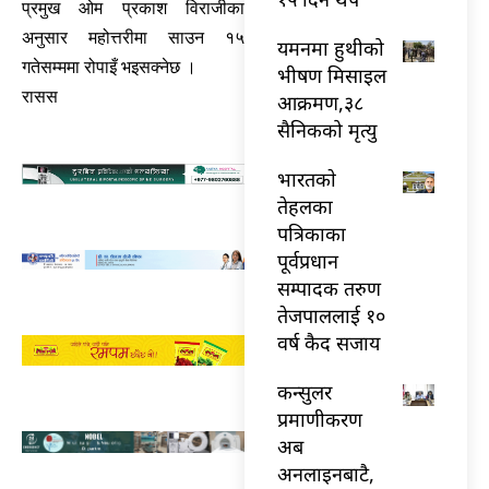
प्रमुख ओम प्रकाश विराजीका
अनुसार महोत्तरीमा साउन १५
यमनमा हुथीको
गतेसम्ममा रोपाइँ भइसक्नेछ ।
भीषण मिसाइल
रासस
आक्रमण,३८
सैनिकको मृत्यु
भारतकाे
तेहलका
पत्रिकाका
पूर्वप्रधान
सम्पादक तरुण
तेजपाललाई १०
वर्ष कैद सजाय
कन्सुलर
प्रमाणीकरण
अब
अनलाइनबाटै,