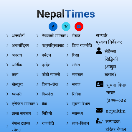
सम्पर्क
अन्तर्वार्ता
नेपालको समाचार
रोचक
प्रवन्ध निर्देशक:
अन्तर्राष्ट्रिय
पत्रपत्रिकाबाट
विश्व राजनीति
सैहैन्सा
अपराध
पर्यटन
शिक्षा
सिद्धिकी
आर्थिक
प्रदेश
संगीत
(अब्दुल
खताब)
कला
फोटो ग्यालरी
समाचार
खेलकुद
विचार–लेख
समाज
सुचना बिभाग दर्
नम्बर
ग्यालरी
बिजनेस
सिनेमा
(७२७-०७४-०
ट्रेन्डिंग समाचार
बैंक
सूचना विभाग
nepaltimes
ताजा समाचार
भिडियो
स्वास्थ्य
सम्पादक:
नेपाल टाइम्स
राजनीति
ज्ञान–विज्ञान
हरिहर नेपाल
स्पेशल