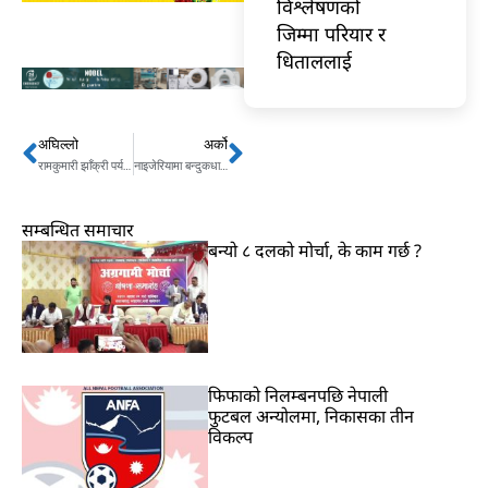
विश्लेषणको
जिम्मा परियार र
धिताललाई
अघिल्लो
अर्को
Prev
Next
रामकुमारी झाँक्री पर्यटनमन्त्री बन्ने, स्वास्थ्य मन्त्रालय विरोध खतिवडालाई
नाइजेरियामा बन्दुकधारीद्वारा २४ जनाको हत्या
सम्बन्धित समाचार
बन्यो ८ दलको मोर्चा, के काम गर्छ ?
फिफाको निलम्बनपछि नेपाली
फुटबल अन्योलमा, निकासका तीन
विकल्प