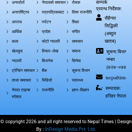
सम्पर्क
अन्तर्वार्ता
नेपालको समाचार
रोचक
प्रवन्ध निर्देशक:
अन्तर्राष्ट्रिय
पत्रपत्रिकाबाट
विश्व राजनीति
सैहैन्सा
अपराध
पर्यटन
शिक्षा
सिद्धिकी
आर्थिक
प्रदेश
संगीत
(अब्दुल
खताब)
कला
फोटो ग्यालरी
समाचार
खेलकुद
विचार–लेख
समाज
सुचना बिभाग दर्
नम्बर
ग्यालरी
बिजनेस
सिनेमा
(७२७-०७४-०
ट्रेन्डिंग समाचार
बैंक
सूचना विभाग
nepaltimes
ताजा समाचार
भिडियो
स्वास्थ्य
सम्पादक:
नेपाल टाइम्स
राजनीति
ज्ञान–विज्ञान
हरिहर नेपाल
स्पेशल
© copyright 2026 and all right reserved to Nepal Times | Design
By :
InDesign Media Pvt. Ltd.