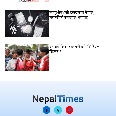
लागुऔषधको दलदलमा नेपाल,
तस्करीको सञ्जाल भयावह
१४ वर्षे किशोर कसरी बने ‘सिरियल
किलर’?