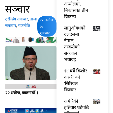
अन्योलमा,
सञ्चार
निकासका तीन
विकल्प
ट्रेन्डिंग समाचार
,
ताजा
२२ असोज
समाचार
,
राजनीति
७८,
लागुऔषधको
शुक्रबार
दलदलमा
नेपाल,
तस्करीको
सञ्जाल
भयावह
१४ वर्षे किशोर
कसरी बने
‘सिरियल
किलर’?
२२ असाेज, काठमाडौँ ।
अमेरिकी
हतियार घटेपछि