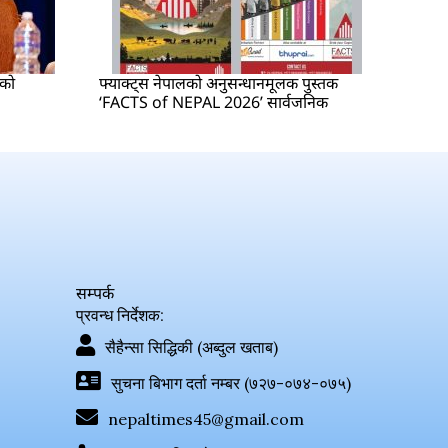
षको
फ्याक्ट्स नेपालको अनुसन्धानमूलक पुस्तक
‘FACTS of NEPAL 2026’ सार्वजनिक
सम्पर्क
प्रवन्ध निर्देशक:
सैहैन्सा सिद्धिकी (अब्दुल खताब)
सुचना बिभाग दर्ता नम्बर (७२७-०७४-०७५)
nepaltimes45@gmail.com