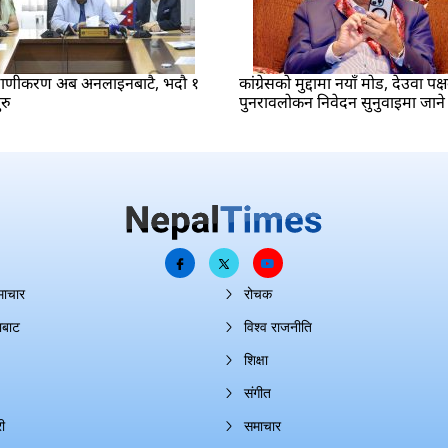
रमाणीकरण अब अनलाइनबाटै, भदौ १
कांग्रेसको मुद्दामा नयाँ मोड, देउवा पक्
रु
पुनरावलोकन निवेदन सुनुवाइमा जाने
माचार
रोचक
ाबाट
विश्व राजनीति
शिक्षा
संगीत
ी
समाचार