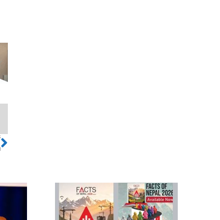
ो
Next
ा