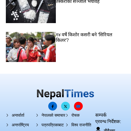
तस्करीको सञ्जाल भयावह
१४ वर्षे किशोर कसरी बने ‘सिरियल
किलर’?
सम्पर्क
अन्तर्वार्ता
नेपालको समाचार
रोचक
प्रवन्ध निर्देशक:
अन्तर्राष्ट्रिय
पत्रपत्रिकाबाट
विश्व राजनीति
सैहैन्सा