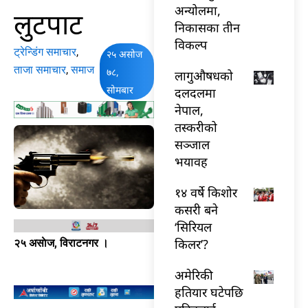
अन्योलमा,
लुटपाट
निकासका तीन
विकल्प
ट्रेन्डिंग समाचार
,
२५ असोज
ताजा समाचार
,
समाज
७८,
लागुऔषधको
सोमबार
दलदलमा
नेपाल,
तस्करीको
सञ्जाल
भयावह
१४ वर्षे किशोर
कसरी बने
‘सिरियल
किलर’?
२५ असाेज, विराटनगर ।
अमेरिकी
हतियार घटेपछि