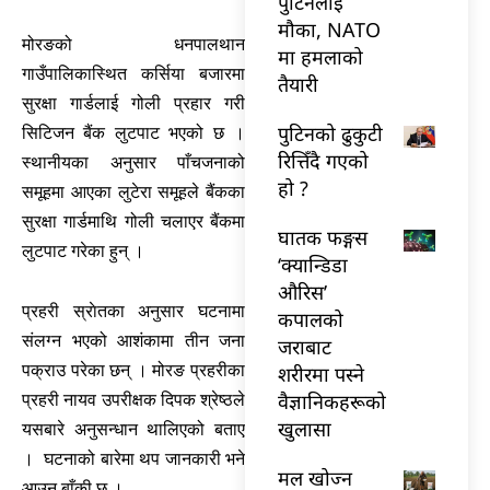
पुटिनलाई
मौका, NATO
मोरङको धनपालथान
मा हमलाको
गाउँपालिकास्थित कर्सिया बजारमा
तैयारी
सुरक्षा गार्डलाई गोली प्रहार गरी
पुटिनको ढुकुटी
सिटिजन बैंक लुटपाट भएको छ ।
रित्तिँदै गएको
स्थानीयका अनुसार पाँचजनाको
हो ?
समूहमा आएका लुटेरा समूहले बैंकका
सुरक्षा गार्डमाथि गोली चलाएर बैंकमा
घातक फङ्गस
लुटपाट गरेका हुन् ।
‘क्यान्डिडा
औरिस’
प्रहरी स्राेतका अनुसार घटनामा
कपालको
संलग्न भएको आशंकामा तीन जना
जराबाट
पक्राउ परेका छन् । मोरङ प्रहरीका
शरीरमा पस्ने
वैज्ञानिकहरूको
प्रहरी नायव उपरीक्षक दिपक श्रेष्ठले
खुलासा
यसबारे अनुसन्धान थालिएको बताए
। घटनाको बारेमा थप जानकारी भने
मल खोज्न
आउन बाँकी छ ।