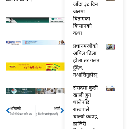
जाँदा ३८ दिन
जेलमा
बिताएका
किसानको
कथा
प्रधानमन्त्रीको
अपिल ‘ढिला
होला तर गलत
हुँदैन,
नआत्तिनुहोस्’
संसदमा कुर्सी
खाली हुन
थालेपछि
रास्वपाले
अघिल्लो
अर्को
Prev
Next
रेल्वे विधेयक पनि सरकारले लियो फिर्ता
३ किलो यार्सागुम्बासहित २ जना पक्राउ
थाल्यो कडाइ,
हाजिरी