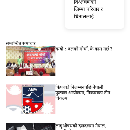
विश्लेषणको
जिम्मा परियार र
धिताललाई
सम्बन्धित समाचार
बन्यो ८ दलको मोर्चा, के काम गर्छ ?
फिफाको निलम्बनपछि नेपाली
फुटबल अन्योलमा, निकासका तीन
विकल्प
लागुऔषधको दलदलमा नेपाल,