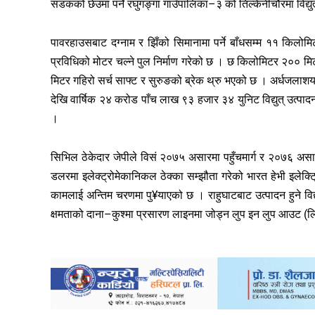
सडकको छेउमा पर्ने रघुगङ्गा गाउँपालिका–३ को तिल्केनीचौरमा विद्यु
पावरहाउसबाट दग्नाम र झिँको सिमानामा पर्ने बाँधसम्म ११ किलोमिट
प्रविधिको मोटर चल्ने पुल निर्माण गरेको छ । छ किलोमिटर २०० म
मिटर गहिरो सर्च साफ्ट र सुरुङको ब्रेक थ्रु भएको छ । अर्धज
देखि वार्षिक २४ करोड पाँच लाख ९३ हजार ३४ युनिट विद्युत् उत्पादन 
।
सिभिल ठेकेदार जेपीले विसं २०७५ असारमा पहुँचमार्ग र २०७६ अ
डलरमा इलेक्ट्रोमेकानिकल ठेक्का सम्झौता गरेको भारत हेभी इलेक
कामलाई अन्तिम चरणमा पु¥याएको छ । राहुघाटबाट उत्पादन हुने विद्
क्षमताको दाना–कुश्मा प्रसारण लाइनमा जोड्न लुप इन लुप आउट 