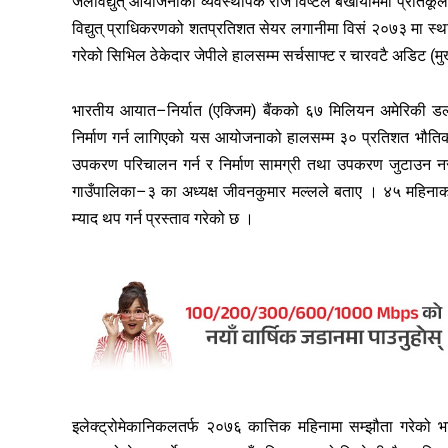
जलविद्युत् आयोजनाका व्यवस्थापक राज विष्टले बर्खायाममा प्रतिक
विद्युत् प्राधिकरणको शतप्रतिशत सेयर लगानीमा विसं २०७३ मा स्थ
गरेको सिभिल ठेकेदार जेपीले हालसम्म सर्चसाफ्ट र चारवटै अडिट (मुख्य
भारतीय आयात–निर्यात (एक्जिम) बैंकको ६७ मिलियन अमेरिकी डलर
निर्माण गर्न लागिएको यस आयोजनाको हालसम्म ३० प्रतिशत भौतिक 
उपकरण परिचालन गर्न र निर्माण सामग्री तथा उपकरण जुटाउन नसक्दा
गाउँपालिका–३ का अध्यक्ष जीवनकुमार मल्लले बताए । ४५ महिनाको
म्याद थप गर्न प्रस्ताव गरेको छ ।
इलेक्ट्रोमेकानिकलतर्फ २०७६ कात्तिक महिनामा सम्झौता गरेको 