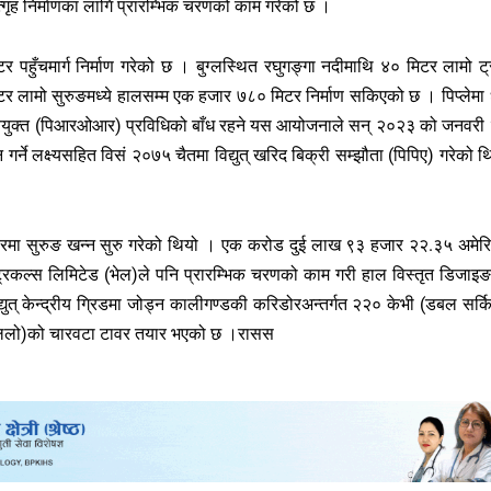
त्गृह निर्माणका लागि प्रारम्भिक चरणको काम गरेको छ ।
र पहुँचमार्ग निर्माण गरेको छ । बुग्लस्थित रघुगङ्गा नदीमाथि ४० मिटर लामो ट
िटर लामो सुरुङमध्ये हालसम्म एक हजार ७८० मिटर निर्माण सकिएको छ । पिप्लेमा
लाशययुक्त (पिआरओआर) प्रविधिको बाँध रहने यस आयोजनाले सन् २०२३ को जनवरी
गर्ने लक्ष्यसहित विसं २०७५ चैतमा विद्युत् खरिद बिक्री सम्झौता (पिपिए) गरेको थ
सारमा सुरुङ खन्न सुरु गरेको थियो । एक करोड दुई लाख ९३ हजार २२.३५ अमेर
्ट्रिकल्स लिमिटेड (भेल)ले पनि प्रारम्भिक चरणको काम गरी हाल विस्तृत डिजाइ
युत् केन्द्रीय ग्रिडमा जोड्न कालीगण्डकी करिडोरअन्तर्गत २२० केभी (डबल सर्क
(लिलो)को चारवटा टावर तयार भएको छ ।रासस