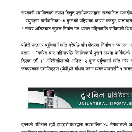
सरकारी स्वामित्वको नेपाल विद्युत् प्राधिकरणद्वारा सञ्चालित म्या
। रघुगङ्गा गाउँपालिका–४ बुग्लको पहिराका कारण मजदुर, यातायात
१ नम्बर अडिटबाट सुरुङ निर्माण गत असार महिनादेखि रोकिएको थि
पहिरो पन्छाएर पहुँचमार्ग मर्मत गरेपछि बाँध क्षेत्रमा निर्माण सञ्
बताए । “करिब चार महिनापछि निर्माणकार्य पुरानै लयमा फर्किएको
दिएका छौँ ।” अँधेरीखोलाको अडिट–२ पुग्ने पहुँचमार्ग मर्मत गरे
जयप्रकाश एशोसिएट्स (जेपी)ले बाँधमा जग्गा व्यवस्थापनसँगै १ नम्
बुग्लको पहिराले तुदी हाइड्रोपावरद्वारा सञ्चालित ४८ मेगावाटको अ