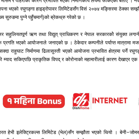
ूल मौसम र पहिराका कारण प्रभावित भएको निर्माणकार्य लयमा फर्किएको बताए । ने
ापना भएको रघुगङ्गा हाइड्रोपावर लिमिटेडसँग विसं २०७४ मङ्सिरमा ठेक्का सम्झ
 सुरुङमा पुग्ने पहुँचमार्ग)को ब्रेकथ्रु गरेको छ ।
 सहुलियतपूर्ण ऋण तथा विद्युत् प्राधिकरण र नेपाल सरकारकोे संयुक्त लगान
प्रगति भएको आयोजनाले जनाएको छ । ठेकेदार कम्पनीले पर्याप्त मात्रामा मजद
 राहुघाट निर्माणमा ढिलासुस्ती भएको आयोजना प्रभावित क्षेत्रमा पर्ने रघुगङ
 म्याद सकिएपछि प्राकृतिक विपद् र कोरोनाको महामारीलाई कारण देखाएर एक व
भारत हेभी इलेक्ट्रिकल्स लिमिटेड (भेल)सँग सम्झौता भएको थियो । बेनी–जोम