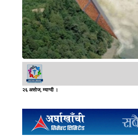
२६ असाेज, म्याग्दी ।