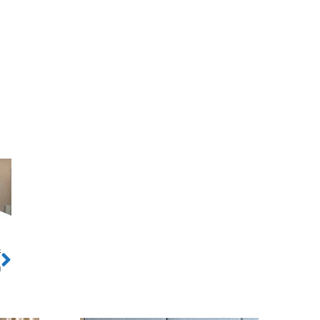
ो
Next
ा