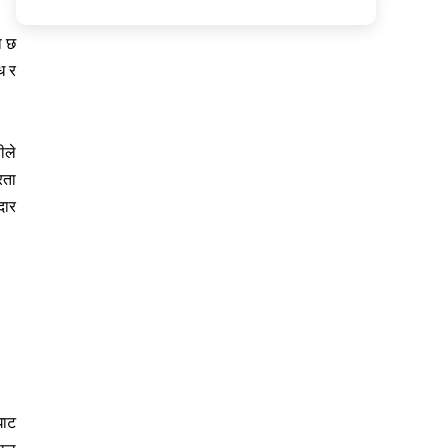
ो छ
ध र
ीले
रता
दार
घाट