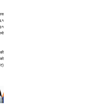
्रस
 ६१
 ३१
ियो
िकी
ङको
िट)