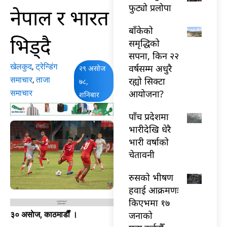
फुट्यो प्रलोपा
नेपाल र भारत
बाँकेको
भिड्दै
समृद्धिको
सपना, किन २२
खेलकुद
,
ट्रेन्डिंग
वर्षसम्म अधुरै
२९ असोज
समाचार
,
ताजा
रह्यो सिक्टा
७८,
आयोजना?
समाचार
शनिबार
पाँच प्रदेशमा
भारीदेखि धेरै
भारी वर्षाको
चेतावनी
रुसको भीषण
हवाई आक्रमणः
किएभमा १७
जनाको
३० असाेज, काठमाडाैँ ।