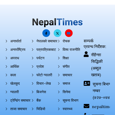
सम्पर्क
अन्तर्वार्ता
नेपालको समाचार
रोचक
प्रवन्ध निर्देशक:
अन्तर्राष्ट्रिय
पत्रपत्रिकाबाट
विश्व राजनीति
सैहैन्सा
अपराध
पर्यटन
शिक्षा
सिद्धिकी
आर्थिक
प्रदेश
संगीत
(अब्दुल
खताब)
कला
फोटो ग्यालरी
समाचार
खेलकुद
विचार–लेख
समाज
सुचना बिभाग दर्
नम्बर
ग्यालरी
बिजनेस
सिनेमा
(७२७-०७४-०
ट्रेन्डिंग समाचार
बैंक
सूचना विभाग
nepaltimes
ताजा समाचार
भिडियो
स्वास्थ्य