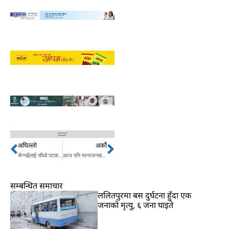
अघिल्लो
अर्को
Prev
Next
चेन्नईलाई चौथो पटक आईपीएलकाे उपाधि
आज पनि मान्यजनबाट टीका लगाइँदै
सम्बन्धित समाचार
ललितपुरमा बस दुर्घटना हुँदा एक
जनाको मृत्यु, ६ जना घाइते