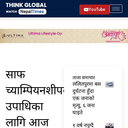
Skip
YouTube
to
content
साफ
ताजा समाचार
ललितपुरमा बस
च्याम्पियनशीपकाे
दुर्घटना हुँदा
एक जनाको
उपाधिका
मृत्यु, ६ जना
घाइते
लागि आज
१ वर्ष नपुग्दै