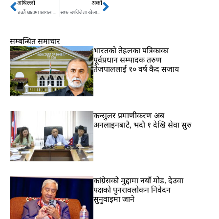
अघिल्लो
अर्को
Prev
Next
चर्को घाटामा आयल निगम, आपूर्ति व्यवस्थामा व्यवधान आउन सक्ने
साफ उपविजेता खेलाडीहरुलाई सरकारले जनही ५ लाख दिने
सम्बन्धित समाचार
भारतकाे तेहलका पत्रिकाका
पूर्वप्रधान सम्पादक तरुण
तेजपाललाई १० वर्ष कैद सजाय
कन्सुलर प्रमाणीकरण अब
अनलाइनबाटै, भदौ १ देखि सेवा सुरु
कांग्रेसको मुद्दामा नयाँ मोड, देउवा
पक्षको पुनरावलोकन निवेदन
सुनुवाइमा जाने