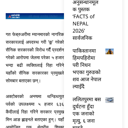
अनुसन्धानमूल
क पुस्तक
‘FACTS of
NEPAL
2026’
गत फेब्रुअरीमा म्यानमारको नागरिक
सार्वजनिक
सरकारलाई अपदस्थ गरी ‘कू’ गरेको
पाकिस्तानमा
सैनिक सरकारकोे विरोध गर्दैै प्रदर्शन
हिमपहिरोमा
गरेको आरोपमा जेलमा परेका ५ हजार
परी निधन
भन्दा बढी व्यक्तिलाई रिहा गरिने
भएका गुरुङको
यहाँको सैनिक सरकारका प्रमुखले
शव आज नेपाल
सोमबार बताएका छन्।
ल्याइँदै
अक्टोबरको अन्त्यमा थन्डिथयुत
ललितपुरमा बस
पर्वको उपलक्ष्यमा ५ हजार ६३६
दुर्घटना हुँदा
कैदीलाई रिहा गरिने सरकार प्रमुख
एक जनाको
मिन आङ ह्लाइनले बताएका हुन्। यहाँ
मृत्यु, ६ जना
घाइते
आयोजित एक क्षेत्रीय शिखर