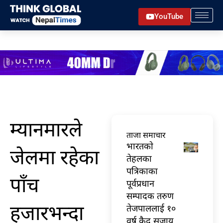
Skip
YouTube
to
content
म्यानमारले
ताजा समाचार
भारतकाे
जेलमा रहेका
तेहलका
पत्रिकाका
पाँच
पूर्वप्रधान
सम्पादक तरुण
हजारभन्दा
तेजपाललाई १०
वर्ष कैद सजाय