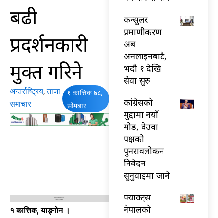
बढी
कन्सुलर
प्रमाणीकरण
प्रदर्शनकारी
अब
अनलाइनबाटै,
मुक्त गरिने
भदौ १ देखि
सेवा सुरु
अन्तर्राष्ट्रिय
,
ताजा
१ कात्तिक ७८,
कांग्रेसको
समाचार
सोमबार
मुद्दामा नयाँ
मोड, देउवा
पक्षको
पुनरावलोकन
निवेदन
सुनुवाइमा जाने
फ्याक्ट्स
नेपालको
१ कात्तिक, याङ्गोन ।