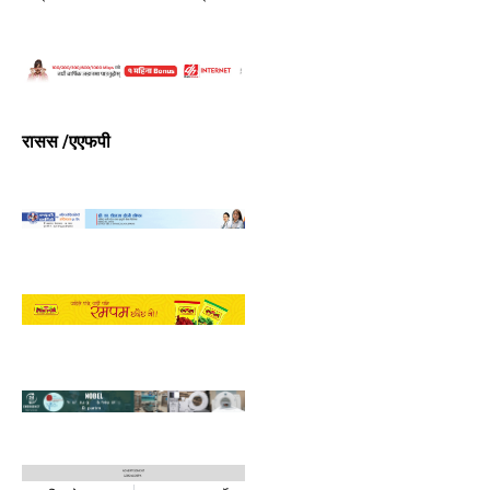
रासस /एएफपी