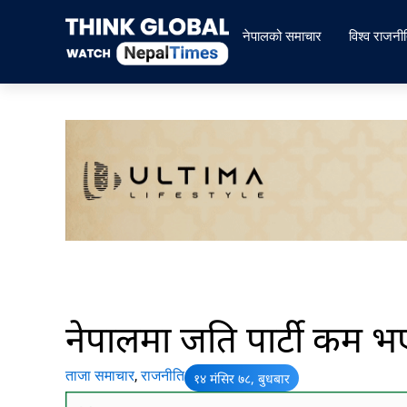
Skip
to
नेपालको समाचार
विश्व राजनी
content
नेपालमा जति पार्टी कम भए त्
ताजा समाचार
,
राजनीति
१४ मंसिर ७८, बुधबार