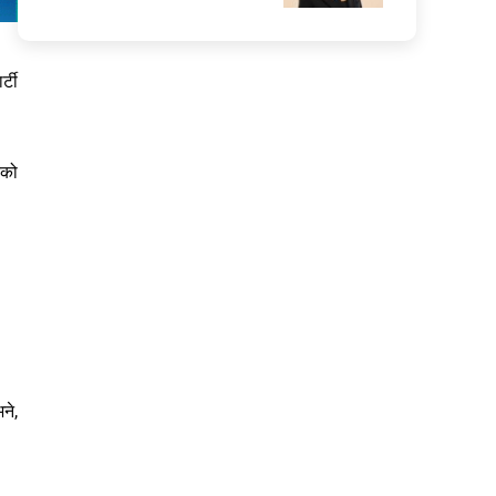
्टी
ेको
ने,