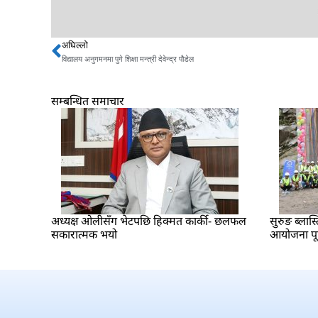
अघिल्लो
Prev
विद्यालय अनुगमनमा पुगे शिक्षा मन्त्री देवेन्द्र पौडेल
सम्बन्धित समाचार
अध्यक्ष ओलीसँग भेटपछि हिक्मत कार्की- छलफल
सुरुङ ब्लास्
सकारात्मक भयो
आयोजना पूर्