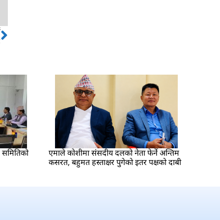
ो
Next
द
्श समितिको
एमाले कोशीमा संसदीय दलको नेता फेर्ने अन्तिम
कसरत, बहुमत हस्ताक्षर पुगेको इतर पक्षको दाबी