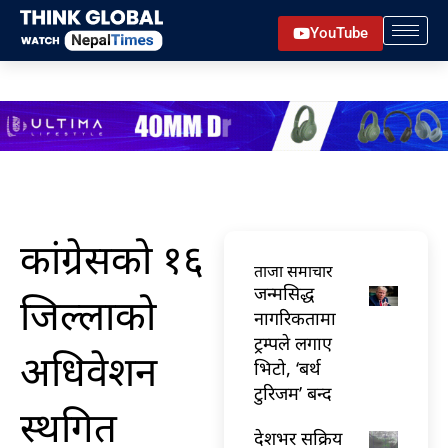
Skip
YouTube
to
content
कांग्रेसको १६
ताजा समाचार
जन्मसिद्ध
जिल्लाको
नागरिकतामा
ट्रम्पले लगाए
अधिवेशन
भिटो, ‘बर्थ
टुरिजम’ बन्द
स्थगित
देशभर सक्रिय