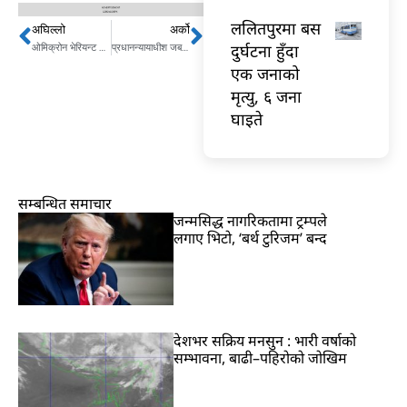
ललितपुरमा बस
अघिल्लो
अर्को
Prev
Next
दुर्घटना हुँदा
ओमिक्रोन भेरियन्ट अमेरिकामा पनि भेटियो
प्रधानन्यायाधीश जबराले कायममुकायम नदिने, अस्पतालबाट डिस्चार्ज हुँदै
एक जनाको
मृत्यु, ६ जना
घाइते
सम्बन्धित समाचार
जन्मसिद्ध नागरिकतामा ट्रम्पले
लगाए भिटो, ‘बर्थ टुरिजम’ बन्द
देशभर सक्रिय मनसुन : भारी वर्षाको
सम्भावना, बाढी–पहिरोको जोखिम