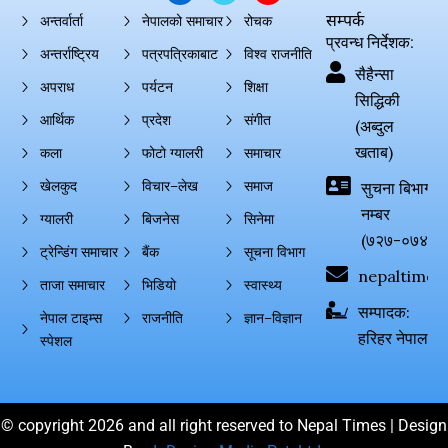
सम्पर्क
अन्तर्वार्ता
नेपालको समाचार
रोचक
प्रवन्ध निर्देशक:
अन्तर्राष्ट्रिय
पत्रपत्रिकाबाट
विश्व राजनीति
सैहैन्सा
अपराध
पर्यटन
शिक्षा
सिद्धिकी
आर्थिक
प्रदेश
संगीत
(अब्दुल
खताब)
कला
फोटो ग्यालरी
समाचार
खेलकुद
विचार–लेख
समाज
सुचना बिभाग दर्
नम्बर
ग्यालरी
बिजनेस
सिनेमा
(७२७-०७४-०
ट्रेन्डिंग समाचार
बैंक
सूचना विभाग
nepaltimes
ताजा समाचार
भिडियो
स्वास्थ्य
सम्पादक:
नेपाल टाइम्स
राजनीति
ज्ञान–विज्ञान
हरिहर नेपाल
स्पेशल
© copyright 2026 and all right reserved to Nepal Times | Design