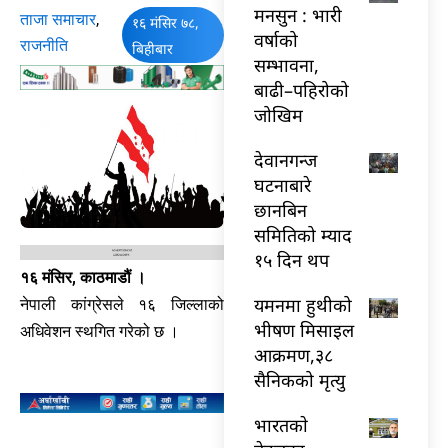
मनसुन : भारी
ताजा समाचार
,
१६ मंसिर ७८,
वर्षाको
राजनीति
बिहीबार
सम्भावना,
बाढी–पहिरोको
जोखिम
देवानगन्ज
घटनाबारे
छानबिन
समितिको म्याद
१५ दिन थप
१६ मंसिर, काठमाडौं ।
यमनमा हुथीको
नेपाली कांग्रेसले १६ जिल्लाको
भीषण मिसाइल
अधिवेशन स्थगित गरेको छ ।
आक्रमण,३८
सैनिकको मृत्यु
भारतकाे