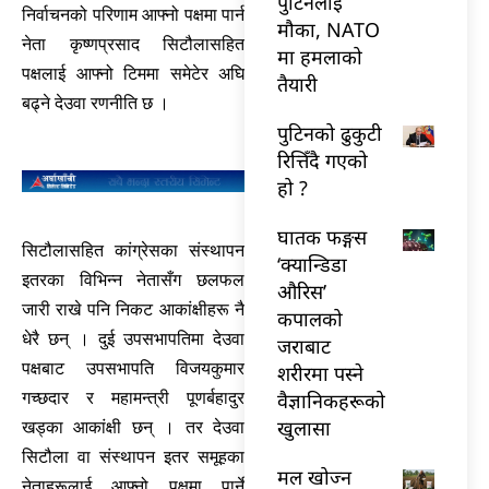
पुटिनलाई
निर्वाचनको परिणाम आफ्नो पक्षमा पार्न
मौका, NATO
नेता कृष्णप्रसाद सिटौलासहित
मा हमलाको
पक्षलाई आफ्नो टिममा समेटेर अघि
तैयारी
बढ्ने देउवा रणनीति छ ।
पुटिनको ढुकुटी
रित्तिँदै गएको
हो ?
घातक फङ्गस
सिटौलासहित कांग्रेसका संस्थापन
‘क्यान्डिडा
इतरका विभिन्न नेतासँग छलफल
औरिस’
जारी राखे पनि निकट आकांक्षीहरू नै
कपालको
धेरै छन् । दुई उपसभापतिमा देउवा
जराबाट
पक्षबाट उपसभापति विजयकुमार
शरीरमा पस्ने
वैज्ञानिकहरूको
गच्छदार र महामन्त्री पूणर्बहादुर
खुलासा
खड्का आकांक्षी छन् । तर देउवा
सिटौला वा संस्थापन इतर समूहका
मल खोज्न
नेताहरूलाई आफ्नो पक्षमा पार्ने