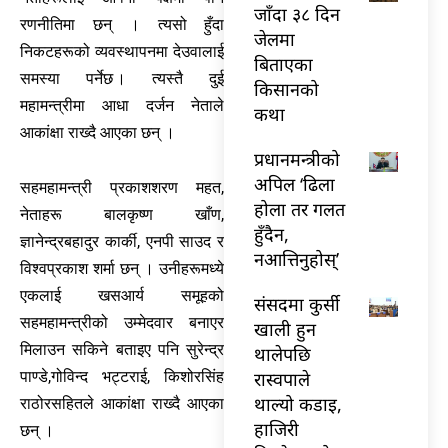
जाँदा ३८ दिन
रणनीतिमा छन् । त्यसो हुँदा
जेलमा
निकटहरूको व्यवस्थापनमा देउवालाई
बिताएका
समस्या पर्नेछ । त्यस्तै दुई
किसानको
महामन्त्रीमा आधा दर्जन नेताले
कथा
आकांक्षा राख्दै आएका छन् ।
प्रधानमन्त्रीको
अपिल ‘ढिला
सहमहामन्त्री प्रकाशशरण महत,
होला तर गलत
नेताहरू बालकृष्ण खाँण,
हुँदैन,
ज्ञानेन्द्रबहादुर कार्की, एनपी साउद र
नआत्तिनुहोस्’
विश्वप्रकाश शर्मा छन् । उनीहरूमध्ये
एकलाई खसआर्य समूहको
संसदमा कुर्सी
सहमहामन्त्रीको उम्मेदवार बनाएर
खाली हुन
मिलाउन सकिने बताइए पनि सुरेन्द्र
थालेपछि
रास्वपाले
पाण्डे,गोविन्द भट्टराई, किशोरसिंह
थाल्यो कडाइ,
राठोरसहितले आकांक्षा राख्दै आएका
हाजिरी
छन् ।