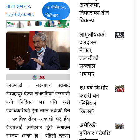
अन्योलमा,
ताजा समाचार
,
२३ मंसिर ७८,
निकासका तीन
पत्रपत्रिकाबाट
बिहीबार
विकल्प
लागुऔषधको
दलदलमा
नेपाल,
तस्करीको
सञ्जाल
भयावह
काठमाडौं : संस्थापन पक्षबाट
१४ वर्षे किशोर
शेरबहादुर देउवा सभापतिको प्रत्याशी
कसरी बने
बन्ने निश्चित भए पनि अझै
‘सिरियल
किलर’?
पदाधिकारीको टुंगो लाग्न सकेको छैन
। पदाधिकारीका आकांक्षी धेरै हुँदा
अमेरिकी
देउवालाई उम्मेदवार टुंगो लगाउन
हतियार घटेपछि
समस्या भएको हो । पहिलो चरणमै