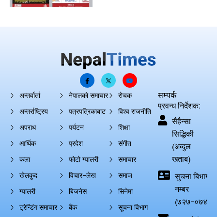
सम्पर्क
अन्तर्वार्ता
नेपालको समाचार
रोचक
प्रवन्ध निर्देशक:
अन्तर्राष्ट्रिय
पत्रपत्रिकाबाट
विश्व राजनीति
सैहैन्सा
अपराध
पर्यटन
शिक्षा
सिद्धिकी
आर्थिक
प्रदेश
संगीत
(अब्दुल
खताब)
कला
फोटो ग्यालरी
समाचार
खेलकुद
विचार–लेख
समाज
सुचना बिभाग दर्
नम्बर
ग्यालरी
बिजनेस
सिनेमा
(७२७-०७४-०
ट्रेन्डिंग समाचार
बैंक
सूचना विभाग