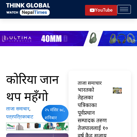
Skip
YouTube
to
content
कोरिया जान
ताजा समाचार
भारतकाे
थप महँगो
तेहलका
पत्रिकाका
ताजा समाचार
,
२५ मंसिर ७८,
पूर्वप्रधान
पत्रपत्रिकाबाट
शनिबार
सम्पादक तरुण
तेजपाललाई १०
वर्ष कैद सजाय