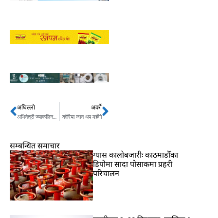
अघिल्लो
अर्को
Prev
Next
अभिनेत्री ज्याकलिनसँग २०० करोड कालो धन
कोरिया जान थप महँगो
सम्बन्धित समाचार
ग्यास कालोबजारीः काठमाडौँका
डिपोमा सादा पोसाकमा प्रहरी
परिचालन