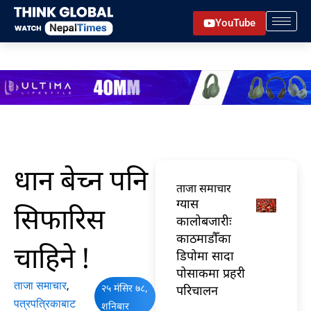
Skip
YouTube
to
content
धान बेच्न पनि
ताजा समाचार
ग्यास
सिफारिस
कालोबजारीः
काठमाडौँका
चाहिने !
डिपोमा सादा
पोसाकमा प्रहरी
ताजा समाचार
,
२५ मंसिर ७८,
परिचालन
पत्रपत्रिकाबाट
शनिबार