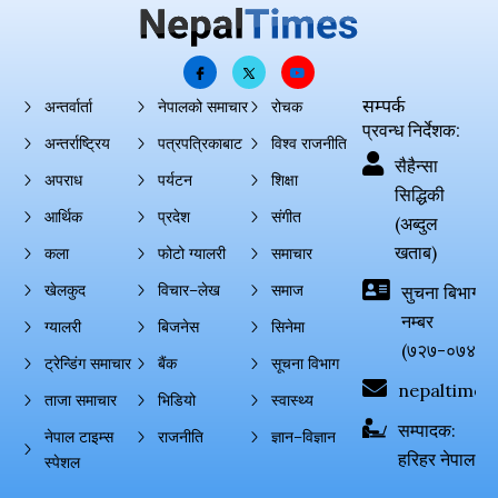
सम्पर्क
अन्तर्वार्ता
नेपालको समाचार
रोचक
प्रवन्ध निर्देशक:
अन्तर्राष्ट्रिय
पत्रपत्रिकाबाट
विश्व राजनीति
सैहैन्सा
अपराध
पर्यटन
शिक्षा
सिद्धिकी
आर्थिक
प्रदेश
संगीत
(अब्दुल
खताब)
कला
फोटो ग्यालरी
समाचार
खेलकुद
विचार–लेख
समाज
सुचना बिभाग दर्
नम्बर
ग्यालरी
बिजनेस
सिनेमा
(७२७-०७४-०
ट्रेन्डिंग समाचार
बैंक
सूचना विभाग
nepaltimes
ताजा समाचार
भिडियो
स्वास्थ्य
सम्पादक:
नेपाल टाइम्स
राजनीति
ज्ञान–विज्ञान
हरिहर नेपाल
स्पेशल