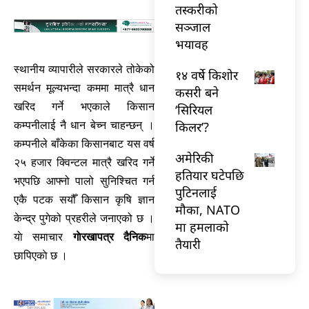
तस्करीको
सञ्जाल
भयावह
स्थानीय व्यापारीले सरकारले तोकेको
१४ वर्षे किशोर
समर्थन मूल्यभन्दा कममा मात्रै धान
कसरी बने
खरिद गर्ने भएकाले किसान
‘सिरियल
किलर’?
कम्पनीलाई नै धान बेच्न चाहन्छन् ।
कम्पनीले बाँकेका किसानबाट यस वर्ष
अमेरिकी
२५ हजार क्विन्टल मात्रै खरिद गर्ने
हतियार घटेपछि
भएपछि आफ्नो पालो सुनिश्चित गर्न
पुटिनलाई
एकै पटक सयौँ किसान कृषि ज्ञान
मौका, NATO
केन्द्र पुगेको प्रहरीले जनाएको छ ।
मा हमलाको
याे समाचार
गाेरखापत्र दैनिक
मा
तैयारी
छापिएकाे छ ।