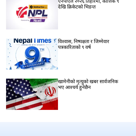
एनपीएल २०२६ तिहारमा, कात्तिक ९
देखि क्रिकेटको भिडन्त
विश्वास, निष्पक्षता र जिम्मेवार
पत्रकारिताको ९ वर्ष
खामेनीको मृत्युको खबर सार्वजनिक
भए आश्चर्य हुनेछैन