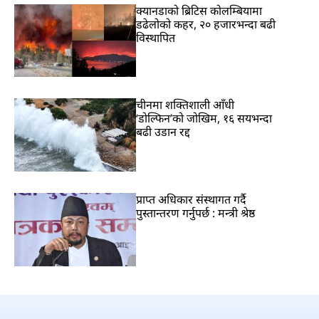
क्यानडाको ब्रिटिस कोलम्बियामा
डढेलोको कहर, २० हजारभन्दा बढी
विस्थापित
चीनमा शक्तिशाली आँधी
‘डोल्फिन’को जोखिम, १६ सयभन्दा
बढी उडान रद्द
प्राप्त अधिकार संस्थागत गर्दै
पुस्तान्तरण गर्नुपर्छ : मन्त्री श्रेष्ठ