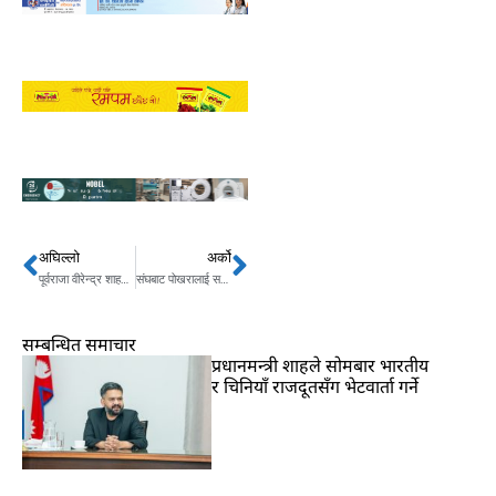
अघिल्लो
अर्को
Prev
Next
पूर्वराजा वीरेन्द्र शाहको सालिक राख्ने विषयमा विवाद हुँदा नेपालगञ्जमा झडप
संघबाट पोखरालाई सबै भन्दा धेरै बजेट, विराटनगरलाई सबै भन्दा थोरै
सम्बन्धित समाचार
प्रधानमन्त्री शाहले सोमबार भारतीय
र चिनियाँ राजदूतसँग भेटवार्ता गर्ने