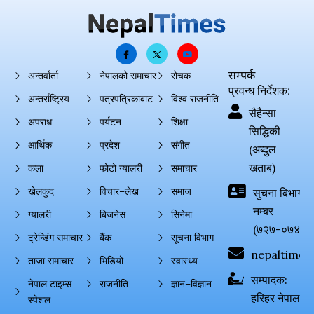
सम्पर्क
अन्तर्वार्ता
नेपालको समाचार
रोचक
प्रवन्ध निर्देशक:
अन्तर्राष्ट्रिय
पत्रपत्रिकाबाट
विश्व राजनीति
सैहैन्सा
अपराध
पर्यटन
शिक्षा
सिद्धिकी
आर्थिक
प्रदेश
संगीत
(अब्दुल
खताब)
कला
फोटो ग्यालरी
समाचार
खेलकुद
विचार–लेख
समाज
सुचना बिभाग दर्
नम्बर
ग्यालरी
बिजनेस
सिनेमा
(७२७-०७४-०
ट्रेन्डिंग समाचार
बैंक
सूचना विभाग
nepaltimes
ताजा समाचार
भिडियो
स्वास्थ्य
सम्पादक:
नेपाल टाइम्स
राजनीति
ज्ञान–विज्ञान
हरिहर नेपाल
स्पेशल