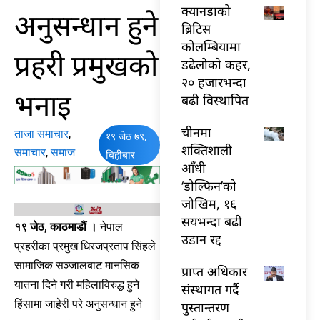
क्यानडाको
अनुसन्धान हुने
ब्रिटिस
कोलम्बियामा
प्रहरी प्रमुखको
डढेलोको कहर,
२० हजारभन्दा
भनाइ
बढी विस्थापित
चीनमा
ताजा समाचार
,
१९ जेठ ७९,
शक्तिशाली
समाचार
,
समाज
बिहीबार
आँधी
‘डोल्फिन’को
जोखिम, १६
सयभन्दा बढी
१९ जेठ, काठमाडौं ।
नेपाल
उडान रद्द
प्रहरीका प्रमुख धिरजप्रताप सिंहले
सामाजिक सञ्जालबाट मानसिक
प्राप्त अधिकार
यातना दिने गरी महिलाविरुद्ध हुने
संस्थागत गर्दै
हिंसामा जाहेरी परे अनुसन्धान हुने
पुस्तान्तरण