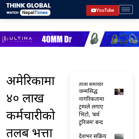
Skip
YouTube
to
content
अमेरिकामा
ताजा समाचार
जन्मसिद्ध
४० लाख
नागरिकतामा
ट्रम्पले लगाए
कर्मचारीको
भिटो, ‘बर्थ
टुरिजम’ बन्द
तलब भत्ता
देशभर सक्रिय