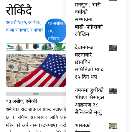
मनसुन : भारी
रोकिँदै
वर्षाको
सम्भावना,
अन्तर्राष्ट्रिय
,
आर्थिक
,
१३ असोज
बाढी–पहिरोको
ताजा समाचार
,
समाचार
८०,
जोखिम
शनिबार
देवानगन्ज
घटनाबारे
छानबिन
समितिको म्याद
१५ दिन थप
यमनमा हुथीको
भीषण मिसाइल
१३ असोज, एजेन्सी ।
आक्रमण,३८
अमेरिका सट डाउनले संकट बढाएको
सैनिकको मृत्यु
छ । संघीय सरकारका लागि एक
भारतकाे
महिनाको खर्च रकम (स्टपग्याप) जारी