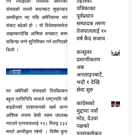
तेहलका
गर्न ल्याइएको विधेयक अमेरिकी
पत्रिकाका
संसदको तल्लो सदनबाट शुक्रबार
पूर्वप्रधान
अस्वीकृत भए पछि अमेरिकामा थप
सम्पादक तरुण
संकट बढेको हो । यो विधेयकमार्फत
तेजपाललाई १०
आइतबारदेखि आंशिक बन्दबाट बच्न
वर्ष कैद सजाय
सकिन्छ भन्ने सुनिश्चित गर्न लागिएको
थियो ।
कन्सुलर
प्रमाणीकरण
अब
अनलाइनबाटै,
भदौ १ देखि
सेवा सुरु
तर अमेरिकी संसदको रिपब्लिकन
बहुल प्रतिनिधि सभाले राष्ट्रपति जो
कांग्रेसको
बाइडेनको प्रशासनको खर्च धान्न
मुद्दामा नयाँ
आंशिक रूपमा केही रकम उपलब्ध
मोड, देउवा
गराउने प्रस्तावलाई १९८ विरुद्व २३२
पक्षको
मतले अस्वीकृत ग¥यो । विशेष कुरा
पुनरावलोकन