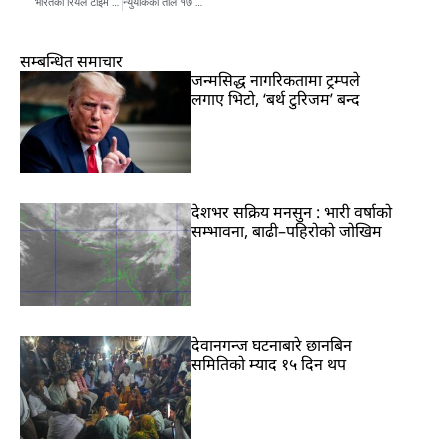
भारतको रियल टाइम मार्केटमा विद्युत् बेच्न नेपाललाई अनुमति
न्युयोर्कको तौल १७ ट्रिलियन पाउण्ड, पृथ्वीले निल्न थाल्यो
सम्बन्धित समाचार
जन्मसिद्ध नागरिकतामा ट्रम्पले
लगाए भिटो, ‘बर्थ टुरिजम’ बन्द
देशभर सक्रिय मनसुन : भारी वर्षाको
सम्भावना, बाढी–पहिरोको जोखिम
देवानगन्ज घटनाबारे छानबिन
समितिको म्याद १५ दिन थप