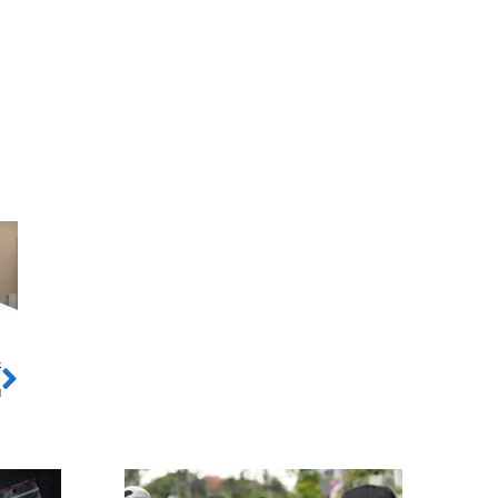
ो
Next
ा