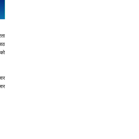
रता
 आठ
नको
जार
जार