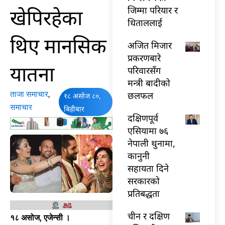
खेपिरहेका
जिम्मा परियार र
धिताललाई
थिए मानसिक
अजित मिजार
प्रकरणबारे
यातना
परिवारसँग
मन्त्री बादीको
ताजा समाचार
,
छलफल
१८ असोज ८०,
समाचार
बिहीबार
दक्षिणपूर्व
एसियामा ७६
नेपाली थुनामा,
कानुनी
सहायता दिने
सरकारको
प्रतिबद्धता
चीन र दक्षिण
१८ असोज, एजेन्सी ।