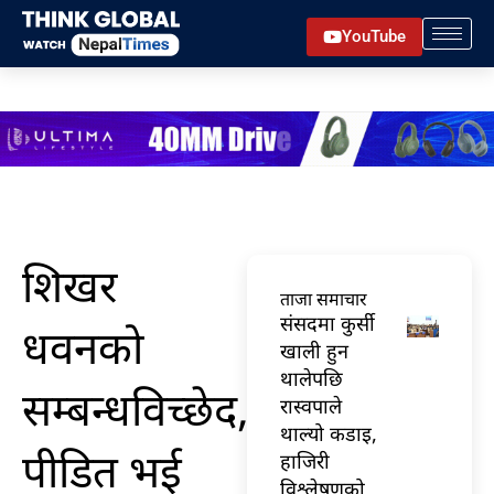
Skip
YouTube
to
content
शिखर
ताजा समाचार
संसदमा कुर्सी
धवनको
खाली हुन
थालेपछि
सम्बन्धविच्छेद,पत्नीबाटै
रास्वपाले
थाल्यो कडाइ,
पीडित भई
हाजिरी
विश्लेषणको