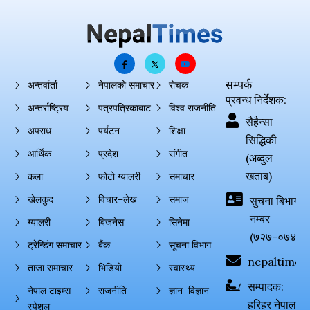
सम्पर्क
अन्तर्वार्ता
नेपालको समाचार
रोचक
प्रवन्ध निर्देशक:
अन्तर्राष्ट्रिय
पत्रपत्रिकाबाट
विश्व राजनीति
सैहैन्सा
अपराध
पर्यटन
शिक्षा
सिद्धिकी
आर्थिक
प्रदेश
संगीत
(अब्दुल
खताब)
कला
फोटो ग्यालरी
समाचार
खेलकुद
विचार–लेख
समाज
सुचना बिभाग दर्
नम्बर
ग्यालरी
बिजनेस
सिनेमा
(७२७-०७४-०
ट्रेन्डिंग समाचार
बैंक
सूचना विभाग
nepaltimes
ताजा समाचार
भिडियो
स्वास्थ्य
सम्पादक:
नेपाल टाइम्स
राजनीति
ज्ञान–विज्ञान
हरिहर नेपाल
स्पेशल