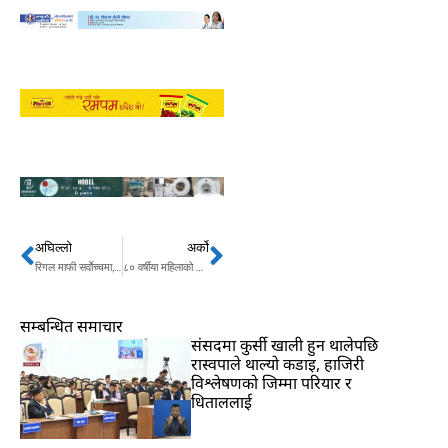
अघिल्लो
अर्को
Prev
Next
रिगल माफी सर्वाेच्चमा,राष्ट्रपतिमाथि प्रश्नैप्रश्न,आजदेखि अनसन
८० वर्षीया महिलाको दिमागमा ३ सेन्टिमिटर लामो सुई भेटियो, चिकित्सक चकित
सम्बन्धित समाचार
संसदमा कुर्सी खाली हुन थालेपछि
रास्वपाले थाल्यो कडाइ, हाजिरी
विश्लेषणको जिम्मा परियार र
धिताललाई