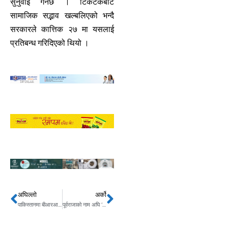
सुनुवाइ गर्नेछ । टिकटकबाट
सामाजिक सद्भाव खल्बलिएको भन्दै
सरकारले कात्तिक २७ मा यसलाई
प्रतिबन्ध गरिदिएको थियो ।
अघिल्लो
अर्को
Prev
Next
पाकिस्तानमा बीआरआई परियोजना ध्वस्त पार्ने चेतावनी
पूर्वराजाको नाम अघि ‘श्री ५ वडामहाराजधिराज’ हटाइयो