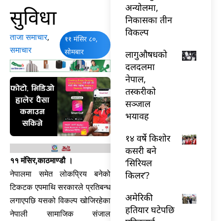
अन्योलमा,
सुविधा
निकासका तीन
विकल्प
ताजा समाचार
,
११ मंसिर ८०,
समाचार
सोमबार
लागुऔषधको
दलदलमा
नेपाल,
तस्करीको
सञ्जाल
भयावह
१४ वर्षे किशोर
कसरी बने
११ मंसिर,काठमाण्डौ ।
‘सिरियल
नेपालमा समेत लोकप्रिय बनेको
किलर’?
टिकटक एपमाथि सरकारले प्रतिबन्ध
अमेरिकी
लगाएपछि यसको विकल्प खोजिरहेका
हतियार घटेपछि
नेपाली सामाजिक संजाल