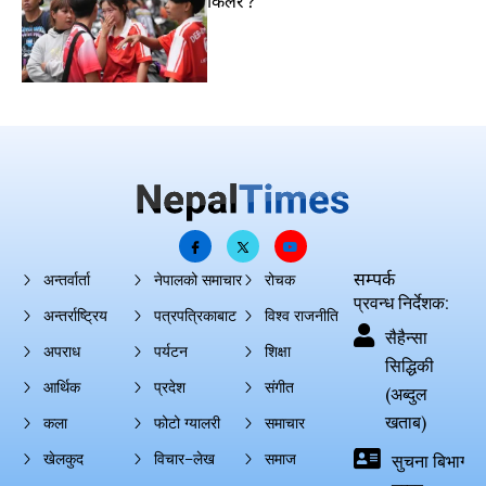
किलर’?
सम्पर्क
अन्तर्वार्ता
नेपालको समाचार
रोचक
प्रवन्ध निर्देशक:
अन्तर्राष्ट्रिय
पत्रपत्रिकाबाट
विश्व राजनीति
सैहैन्सा
अपराध
पर्यटन
शिक्षा
सिद्धिकी
आर्थिक
प्रदेश
संगीत
(अब्दुल
खताब)
कला
फोटो ग्यालरी
समाचार
खेलकुद
विचार–लेख
समाज
सुचना बिभाग दर्