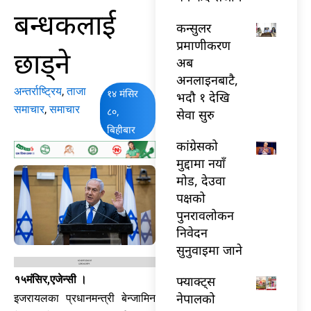
बन्धकलाई
कन्सुलर
प्रमाणीकरण
छाड्ने
अब
अनलाइनबाटै,
अन्तर्राष्ट्रिय
,
ताजा
१४ मंसिर
भदौ १ देखि
समाचार
,
समाचार
८०,
सेवा सुरु
बिहीबार
कांग्रेसको
मुद्दामा नयाँ
मोड, देउवा
पक्षको
पुनरावलोकन
निवेदन
सुनुवाइमा जाने
फ्याक्ट्स
१५मंसिर,एजेन्सी ।
नेपालको
इजरायलका प्रधानमन्त्री बेन्जामिन