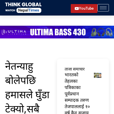
Skip
YouTube
to
content
नेतन्याहु
ताजा समाचार
भारतकाे
बोलेपछि
तेहलका
पत्रिकाका
हमासले घुँडा
पूर्वप्रधान
सम्पादक तरुण
टेक्यो,सबै
तेजपाललाई १०
वर्ष कैद सजाय