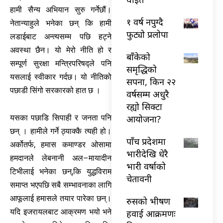
हामी सैन्य अभियान सुरु गर्नेछौं।
१ वर्ष नपुग्दै
नेतान्याहुले भनेका छन् कि हामी
फुट्यो प्रलोपा
लडाईबाट अन्त्यसम्म पछि हट्ने
अवस्था छैन। यो मेरो नीति हो र
बाँकेको
सम्पूर्ण सुरक्षा मन्त्रिपरिषद्ले पनि
समृद्धिको
यसलाई स्वीकार गर्दछ। यो नीतिको
सपना, किन २२
पछाडी सिंगो सरकारको हात छ ।
वर्षसम्म अधुरै
रह्यो सिक्टा
आयोजना?
यसका पछाडि सिपाही र जनता पनि
छन् । हामीले गर्ने ठ्याक्कै त्यही हो।
पाँच प्रदेशमा
अर्कोतर्फ, हमास कमाण्डर ओसामा
भारीदेखि धेरै
हमदानले लेबनानी अल–मायादीन
भारी वर्षाको
टिभीलाई भनेका छन्,कि युद्धविराम
चेतावनी
समाप्त भएपछि सबै सम्भावनाका लागि
आफूलाई हमासले तयार पारेका छन्।
रुसको भीषण
यदि इजरायलबाट आक्रमण भयो भने
हवाई आक्रमणः