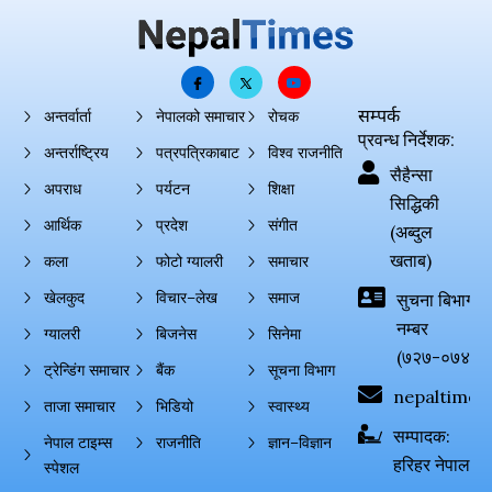
सम्पर्क
अन्तर्वार्ता
नेपालको समाचार
रोचक
प्रवन्ध निर्देशक:
अन्तर्राष्ट्रिय
पत्रपत्रिकाबाट
विश्व राजनीति
सैहैन्सा
अपराध
पर्यटन
शिक्षा
सिद्धिकी
आर्थिक
प्रदेश
संगीत
(अब्दुल
खताब)
कला
फोटो ग्यालरी
समाचार
खेलकुद
विचार–लेख
समाज
सुचना बिभाग दर्
नम्बर
ग्यालरी
बिजनेस
सिनेमा
(७२७-०७४-०
ट्रेन्डिंग समाचार
बैंक
सूचना विभाग
nepaltimes
ताजा समाचार
भिडियो
स्वास्थ्य
सम्पादक:
नेपाल टाइम्स
राजनीति
ज्ञान–विज्ञान
हरिहर नेपाल
स्पेशल