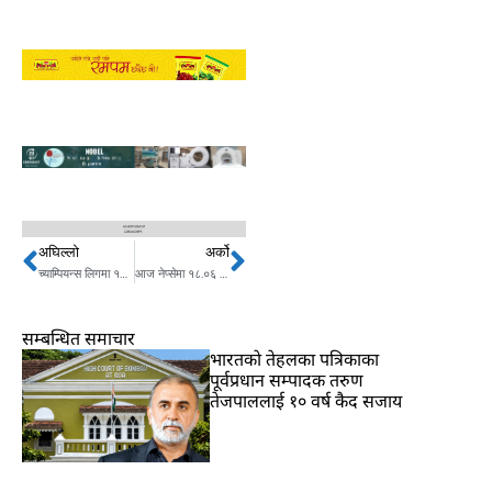
अघिल्लो
अर्को
Prev
Next
च्याम्पियन्स लिगमा १० हजार गोलः रामोसले रचे इतिहास
आज नेप्सेमा १८.०६ अंकको गिरावट
सम्बन्धित समाचार
भारतकाे तेहलका पत्रिकाका
पूर्वप्रधान सम्पादक तरुण
तेजपाललाई १० वर्ष कैद सजाय